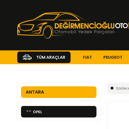
FIAT
PEUGEOT
TÜM ARAÇLAR
Anasayfa
OPEL
ANTARA
Sadece
ANTARA
OPEL