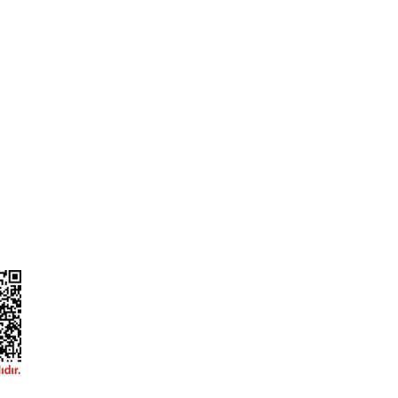
L
ONLİNE ALIŞVERİŞ
a
Alışveriş Sepetim
ileri
Garanti ve İade Şartları
Güvenlik
Hesap Numaralarımız
ğişim
Teslimat Bilgileri
ormu