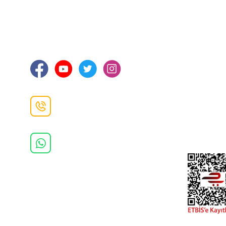
İLETİŞİM
KURUMSA
Hakkımızd
Sanayi Mah. Şamdan Sok. No: 12 Değirmendere
Ortahisar / TRABZON
İletişim Bilg
Gizlilik ve 
İade ve De
İletişim F
Danışma Hattı
0(462)
325 11 16
Whatsapp Danışma
0(532)
370 37 37