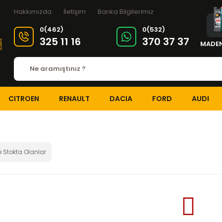
Hakkımızda
İletişim
Banka Bilgilerimiz
0(462)
0(532)
325 11 16
370 37 37
MADEN
CITROEN
RENAULT
DACIA
FORD
AUDI
 Stokta Olanlar