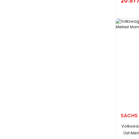
20.577
SACHS
Volkswag
Üst Mer