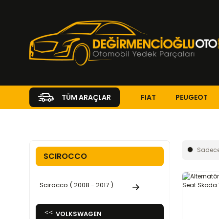
FIAT
PEUGEOT
TÜM ARAÇLAR
Anasayfa
VOLKSWAGEN
SCIROCCO
Sadece
SCIROCCO
Scirocco ( 2008 - 2017 )
VOLKSWAGEN