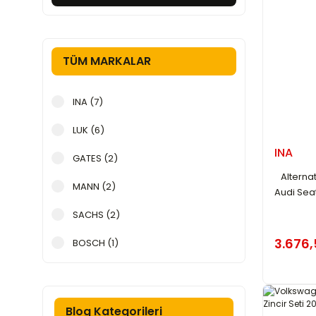
TÜM MARKALAR
INA (7)
LUK (6)
INA
GATES (2)
Alternat
MANN (2)
Audi Sea
SACHS (2)
3.676,
BOSCH (1)
CONTINENTAL (1)
Blog Kategorileri