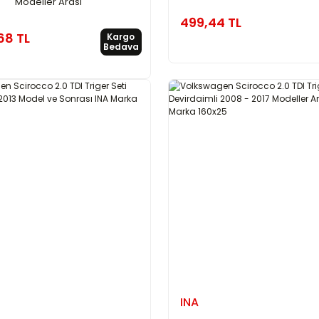
Modeller Arası
499,44 TL
68 TL
Kargo
Bedava
INA