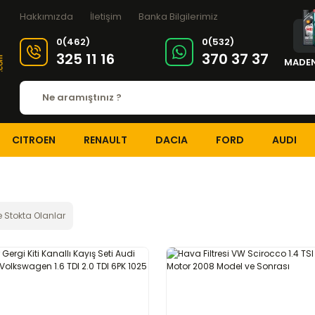
Hakkımızda
İletişim
Banka Bilgilerimiz
0(462)
0(532)
325 11 16
370 37 37
MADEN
CITROEN
RENAULT
DACIA
FORD
AUDI
 Stokta Olanlar