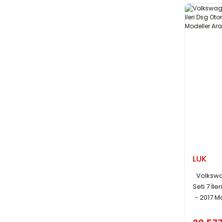
LUK
Volkswa
Seti 7 İl
- 2017 M