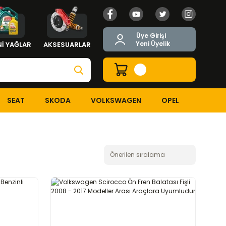
Üye Girişi
Yeni Üyelik
İ YAĞLAR
AKSESUARLAR
SEAT
SKODA
VOLKSWAGEN
OPEL