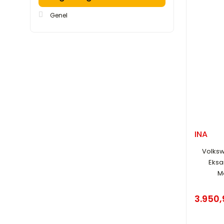
Genel
INA
Volksw
Eksan
M
3.950,