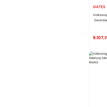
GATES
Volkswage
Devirdai
9.107,1