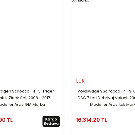
LUK
agen Scirocco 1.4 TSI Triger
Volkswagen Scirocco 1.4 TSI
trik Zincir Seti 2008 - 2017
DSG 7 İleri Debriyaj Volantı 20
odeller Arası INA Marka
Modeller Arası Luk Mar
90 TL
16.314,20 TL
Kargo
Bedava