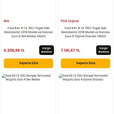
INA
PSA Orjinal
Ford KA+ III 1.5 TDCi Triger Seti
Ford KA+ III 1.5 TDCi Triger Seti
Devirdaimli 2018 Model ve Sonrası
Devirdaimli 2018 Model ve Sonrası
Euro 6 INA Marka 141x20
Euro 6 Orjinal Üründür 141x20
Kargo
Kargo
5.206,66 TL
7.141,47 TL
Bedava
Bedava
Sepete Ekle
Sepete Ekle