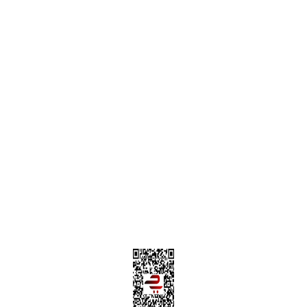
Alışveriş Sepetim
Garanti ve İade Şartları
Hesap Numaralarımız
Teslimat Bilgileri
MÜŞTERİ HİZMETLERİ
Yeni Üyelik
Üyelik Bilgileri
Kargom Nerede Aras ?
Kargom Nerede Yurtiçi ?
Kargom Nerede Sendeo ?
Hesabım