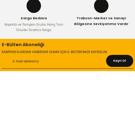
Kargo Bedava
Trabzon-Merkez ve Sanayi
Bölgesine Sevkiyatımız Vardır
Kaporta ve Tampon Grubu Hariç Tüm
Ürünler Ücretsiz Kargo
E-Bülten Aboneliği
KAMPANYALARDAN HABERDAR OLMAK İÇİN E-BÜLTEN’İMİZE KAYDOLUN
Kayıt Ol
KURUMSAL
Hakkımızda
İletişim Bilgileri
Gizlilik ve Güvenlik
İade ve Değişim
İletişim Formu
ONLİNE ALIŞVERİŞ