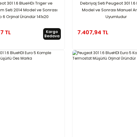
ot 301 1.6 BlueHDi Triger ve
Debriyaj Seti Peugeot 301 1.6
im Seti 2014 Model ve Sonrası
Model ve Sonrası Manuel A
o 6 Orjinal Üründür 141x20
Uyumludur
57 TL
7.407,94 TL
Kargo
Bedava