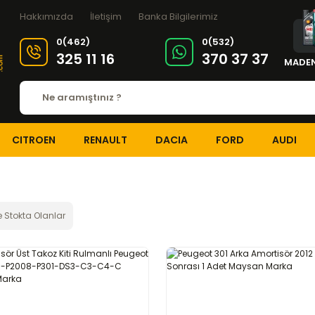
Hakkımızda
İletişim
Banka Bilgilerimiz
0(462)
0(532)
325 11 16
370 37 37
MADEN
CITROEN
RENAULT
DACIA
FORD
AUDI
 Stokta Olanlar