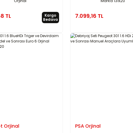
Orjinal
Marka 131x20
58 TL
7.099,16 TL
Kargo
Bedava
 Orjinal
PSA Orjinal