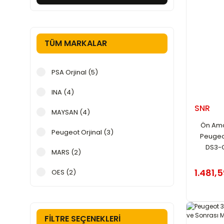
TÜM MARKALAR
PSA Orjinal (5)
INA (4)
SNR
MAYSAN (4)
Ön Amor
Peugeot Orjinal (3)
Peugeo
DS3-
MARS (2)
1.481,5
OES (2)
PLEKSAN (2)
TEKNOROT (2)
FILTRE SEÇENEKLERI