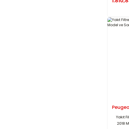
1.810,8
Peugeot
Yakıt F
2018 M