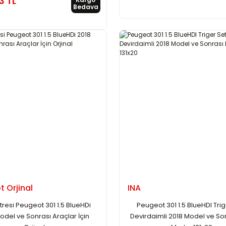
3 TL
Bedava
 Orjinal
INA
iltresi Peugeot 301 1.5 BlueHDi
Peugeot 301 1.5 BlueHDI Trig
odel ve Sonrası Araçlar İçin
Devirdaimli 2018 Model ve So