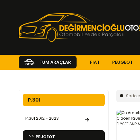
FIAT
PEUGEOT
TÜM ARAÇLAR
Anasayfa
PEUGEOT
P.301
Sadece
P.301
P.301 2012 - 2023
PEUGEOT