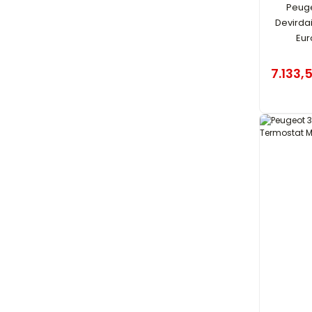
Peuge
Devirda
Eur
7.133,