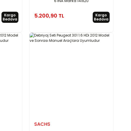
6 INA Marka 141x20
5.200,90 TL
Kargo
Kargo
Bedava
Bedava
SACHS