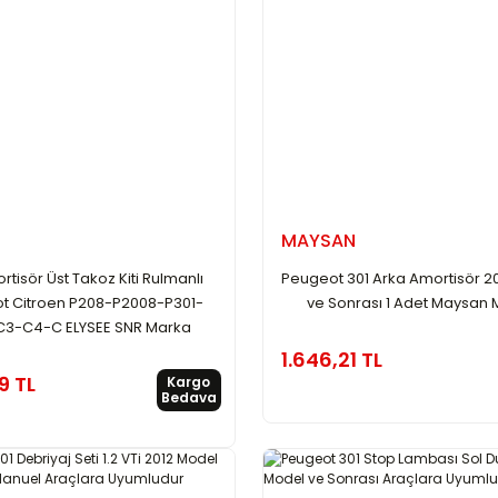
MAYSAN
tisör Üst Takoz Kiti Rulmanlı
Peugeot 301 Arka Amortisör 2
t Citroen P208-P2008-P301-
ve Sonrası 1 Adet Maysan
C3-C4-C ELYSEE SNR Marka
1.646,21 TL
9 TL
Kargo
Bedava