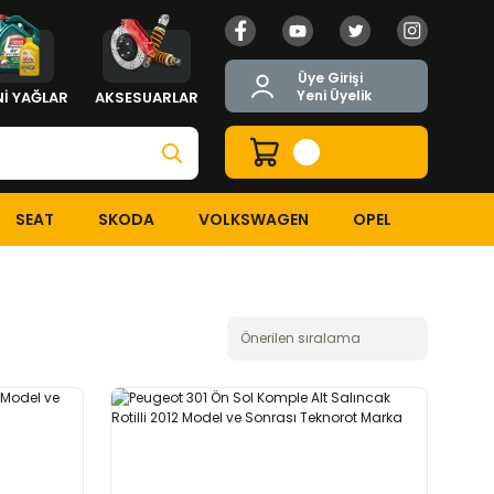
Üye Girişi
Yeni Üyelik
İ YAĞLAR
AKSESUARLAR
SEAT
SKODA
VOLKSWAGEN
OPEL