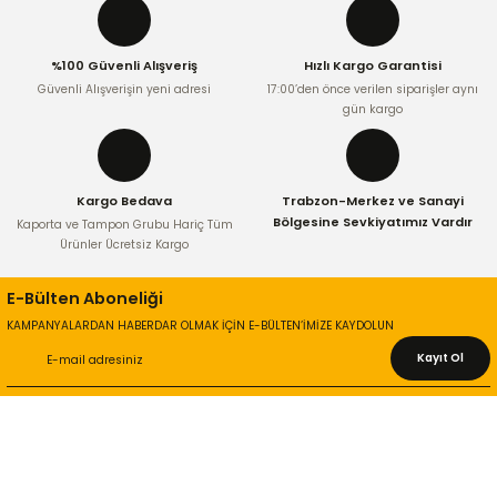
%100 Güvenli Alışveriş
Hızlı Kargo Garantisi
Güvenli Alışverişin yeni adresi
17:00’den önce verilen siparişler aynı
gün kargo
Kargo Bedava
Trabzon-Merkez ve Sanayi
Bölgesine Sevkiyatımız Vardır
Kaporta ve Tampon Grubu Hariç Tüm
Ürünler Ücretsiz Kargo
E-Bülten Aboneliği
KAMPANYALARDAN HABERDAR OLMAK İÇİN E-BÜLTEN’İMİZE KAYDOLUN
Kayıt Ol
KURUMSAL
Hakkımızda
İletişim Bilgileri