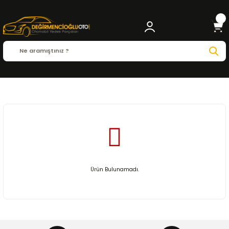
Anasayfa
VOLVO
XC40
Ürün Bulunamadı.