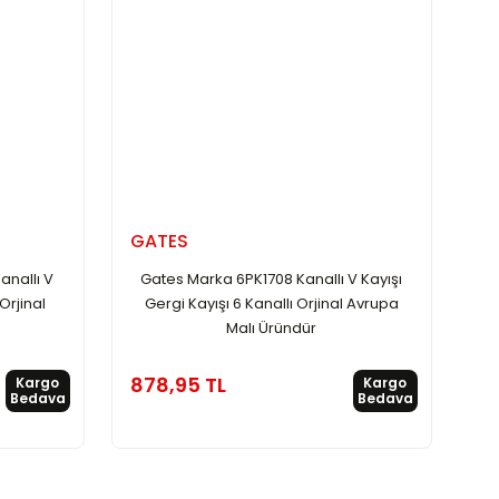
GATES
anallı V
Gates Marka 6PK1708 Kanallı V Kayışı
Orjinal
Gergi Kayışı 6 Kanallı Orjinal Avrupa
Malı Üründür
878,95 TL
Kargo
Kargo
Bedava
Bedava