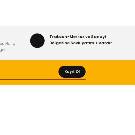
Trabzon-Merkez ve Sanayi
Bölgesine Sevkiyatımız Vardır
bu Hariç
rgo
Kayıt Ol
MÜŞTERİ HİZMETLERİ
Yeni Üyelik
Üyelik Bilgileri
Kargom Nerede Aras ?