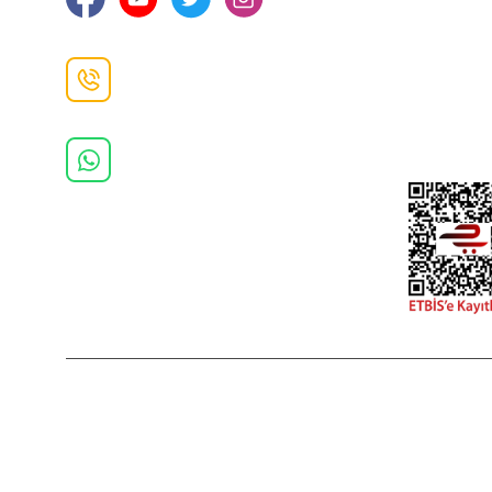
İade ve De
İletişim F
Danışma Hattı
0(462)
325 11 16
Whatsapp Danışma
0(532)
370 37 37
2022 Copyright © Kredi kartı bilgileriniz 256bit SSL sertifikası ile