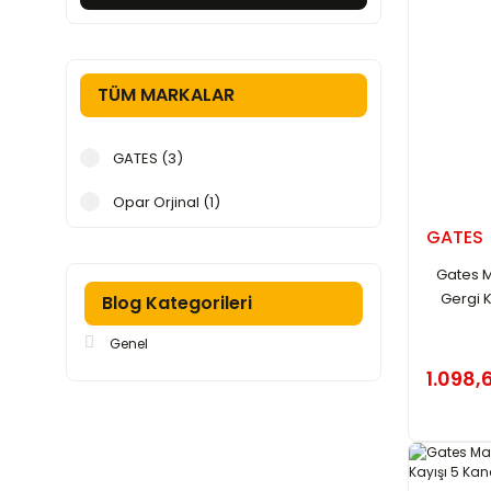
TÜM MARKALAR
GATES (3)
Opar Orjinal (1)
GATES
Gates M
Gergi K
Blog Kategorileri
Genel
1.098,