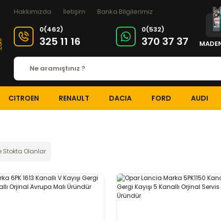
Hakkımızda
İletişim
Banka Bilgilerimiz
0(462)
0(532)
325 11 16
370 37 37
MADEN
CITROEN
RENAULT
DACIA
FORD
AUDI
 Stokta Olanlar