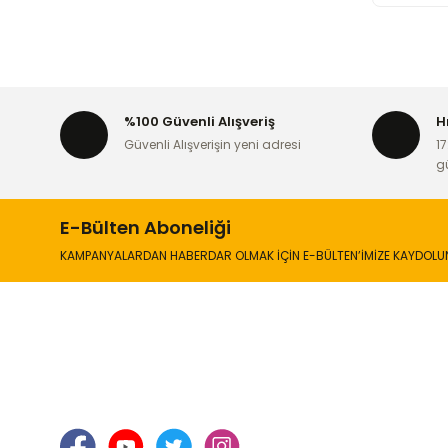
%100 Güvenli Alışveriş
H
Güvenli Alışverişin yeni adresi
17
g
E-Bülten Aboneliği
KAMPANYALARDAN HABERDAR OLMAK İÇİN E-BÜLTEN’İMİZE KAYDOLU
İLETİŞİM
KURUMSA
Hakkımızd
Sanayi Mah. Şamdan Sok. No: 12 Değirmendere
Ortahisar / TRABZON
İletişim Bilg
Gizlilik ve 