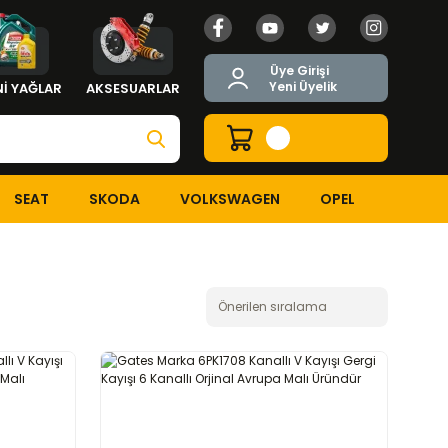
Üye Girişi
Yeni Üyelik
İ YAĞLAR
AKSESUARLAR
SEAT
SKODA
VOLKSWAGEN
OPEL