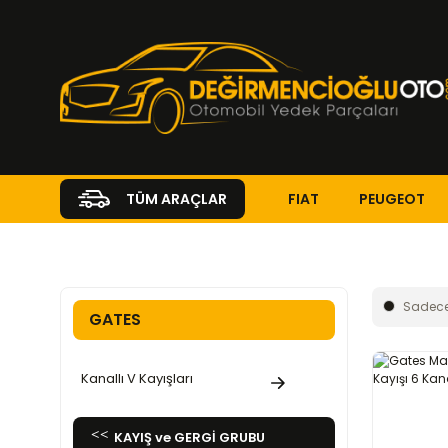
FIAT
PEUGEOT
TÜM ARAÇLAR
Anasayfa
KAYIŞ ve GERGİ GRUBU
GATES
Sadece
GATES
Kanallı V Kayışları
KAYIŞ ve GERGİ GRUBU