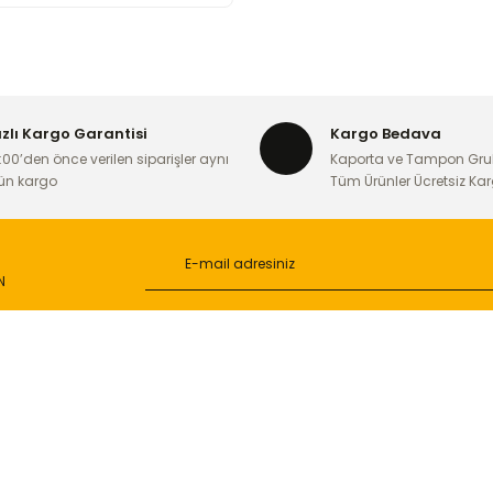
ızlı Kargo Garantisi
Kargo Bedava
:00’den önce verilen siparişler aynı
Kaporta ve Tampon Gru
ün kargo
Tüm Ürünler Ücretsiz Ka
N
L
ONLİNE ALIŞVERİŞ
a
Alışveriş Sepetim
ileri
Garanti ve İade Şartları
Güvenlik
Hesap Numaralarımız