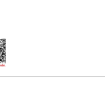
ğişim
Teslimat Bilgileri
ormu
 korunmaktadır.