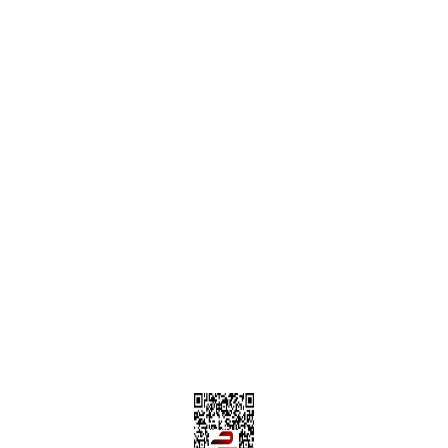
ONLİNE ALIŞVERİŞ
Alışveriş Sepetim
Garanti ve İade Şartları
Hesap Numaralarımız
Teslimat Bilgileri
MÜŞTERİ HİZMETLERİ
Yeni Üyelik
Üyelik Bilgileri
Kargom Nerede Aras ?
Kargom Nerede Yurtiçi ?
Kargom Nerede Sendeo ?
Hesabım