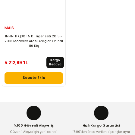
MAIS
INFINITI Q30 1.5 D Triger seti 2015 -
2018 Modeller Arası Araçlar Orjinal
119 Diş
Kargo
5.212,99 TL
Bedava
Sepete Ekle
%100 Güvenli Alışveriş
Hızlı Kargo Garantisi
Güvenli Alışverişin yeni adresi
17:00’den önce verilen siparişler aynı