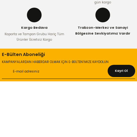
gün kargo
Kargo Bedava
Trabzon-Merkez ve Sanayi
Bölgesine Sevkiyatımız Vardır
Kaporta ve Tampon Grubu Hariç Tüm
Ürünler Ücretsiz Kargo
E-Bülten Aboneliği
KAMPANYALARDAN HABERDAR OLMAK İÇİN E-BÜLTEN’İMİZE KAYDOLUN
Kayıt Ol
KURUMSAL
Hakkımızda
İletişim Bilgileri
Gizlilik ve Güvenlik
İade ve Değişim
İletişim Formu