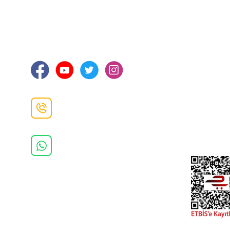
İLETİŞİM
KURUMSA
Hakkımızd
Sanayi Mah. Şamdan Sok. No: 12 Değirmendere
Ortahisar / TRABZON
İletişim Bilg
Gizlilik ve 
İade ve De
İletişim F
Danışma Hattı
0(462)
325 11 16
Whatsapp Danışma
0(532)
370 37 37