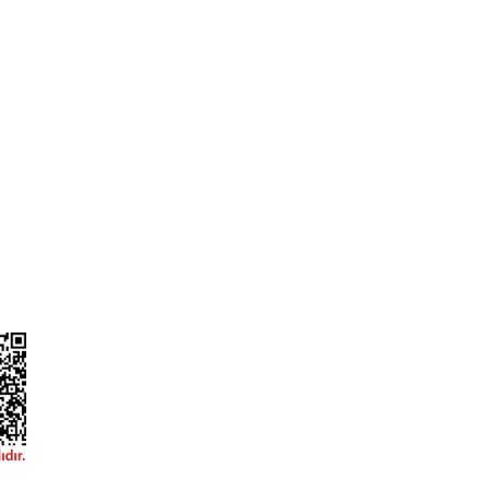
L
ONLİNE ALIŞVERİŞ
a
Alışveriş Sepetim
ileri
Garanti ve İade Şartları
Güvenlik
Hesap Numaralarımız
ğişim
Teslimat Bilgileri
ormu