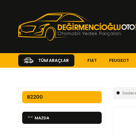
FIAT
PEUGEOT
TÜM ARAÇLAR
Anasayfa
MAZDA
B2200
Sadece
B2200
MAZDA