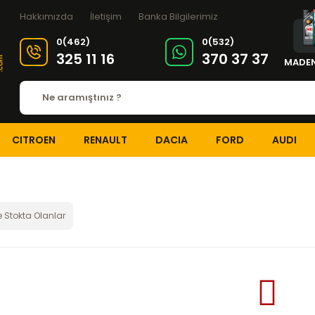
Hakkımızda
İletişim
Banka Bilgilerimiz
0(462)
0(532)
325 11 16
370 37 37
MADEN
CITROEN
RENAULT
DACIA
FORD
AUDI
 Stokta Olanlar