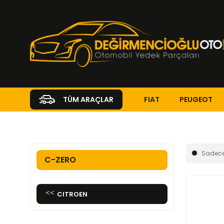
FIAT
PEUGEOT
TÜM ARAÇLAR
Anasayfa
CITROEN
C-Zero
Sadece
C-ZERO
CITROEN