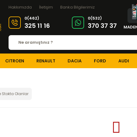
Hakkımızda
İletişim
Banka Bilgilerimiz
0(462)
0(532)
325 11 16
370 37 37
MADEN
CITROEN
RENAULT
DACIA
FORD
AUDI
 Stokta Olanlar