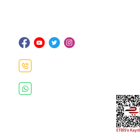
İLETİŞİM
KURUMSA
Hakkımızd
Sanayi Mah. Şamdan Sok. No: 12 Değirmendere
Ortahisar / TRABZON
İletişim Bilg
Gizlilik ve 
İade ve De
İletişim F
Danışma Hattı
0(462)
325 11 16
Whatsapp Danışma
0(532)
370 37 37