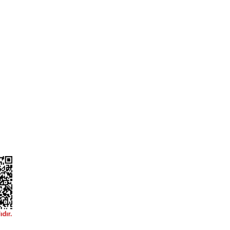
L
ONLİNE ALIŞVERİŞ
a
Alışveriş Sepetim
ileri
Garanti ve İade Şartları
Güvenlik
Hesap Numaralarımız
ğişim
Teslimat Bilgileri
ormu