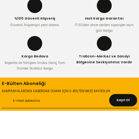
%100 Güvenli Alışveriş
Hızlı Kargo Garantisi
Güvenli Alışverişin yeni adresi
17:00’den önce verilen siparişler aynı
gün kargo
Kargo Bedava
Trabzon-Merkez ve Sanayi
Bölgesine Sevkiyatımız Vardır
Kaporta ve Tampon Grubu Hariç Tüm
Ürünler Ücretsiz Kargo
E-Bülten Aboneliği
KAMPANYALARDAN HABERDAR OLMAK İÇİN E-BÜLTEN’İMİZE KAYDOLUN
Kayıt Ol
KURUMSAL
Hakkımızda
İletişim Bilgileri