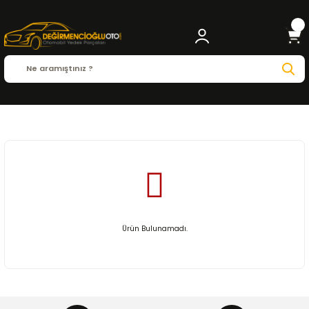
Anasayfa
MAZDA
CX9
Ürün Bulunamadı.