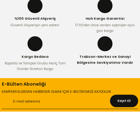
%100 Güvenli Alışveriş
Hızlı Kargo Garantisi
Güvenli Alışverişin yeni adresi
17:00’den önce verilen siparişler aynı
gün kargo
Kargo Bedava
Trabzon-Merkez ve Sanayi
Bölgesine Sevkiyatımız Vardır
Kaporta ve Tampon Grubu Hariç Tüm
Ürünler Ücretsiz Kargo
E-Bülten Aboneliği
KAMPANYALARDAN HABERDAR OLMAK İÇİN E-BÜLTEN’İMİZE KAYDOLUN
Kayıt Ol
KURUMSAL
Hakkımızda
İletişim Bilgileri