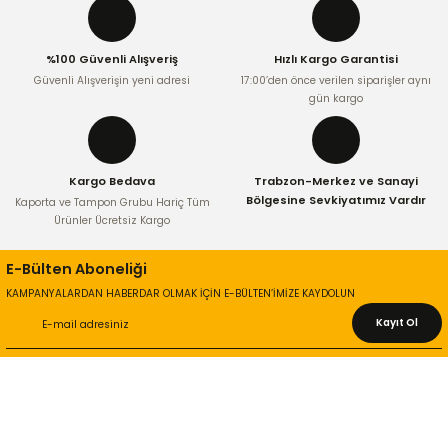
%100 Güvenli Alışveriş
Hızlı Kargo Garantisi
Güvenli Alışverişin yeni adresi
17:00’den önce verilen siparişler aynı
gün kargo
Kargo Bedava
Trabzon-Merkez ve Sanayi
Bölgesine Sevkiyatımız Vardır
Kaporta ve Tampon Grubu Hariç Tüm
Ürünler Ücretsiz Kargo
E-Bülten Aboneliği
KAMPANYALARDAN HABERDAR OLMAK İÇİN E-BÜLTEN’İMİZE KAYDOLUN
Kayıt Ol
KURUMSAL
Hakkımızda
İletişim Bilgileri