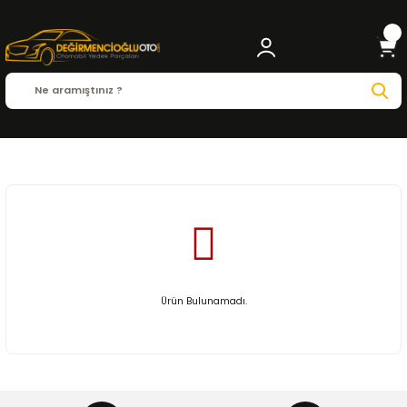
Anasayfa
BMW
Z3 Seri E36 Cabrio ( 1996-...)
Ürün Bulunamadı.