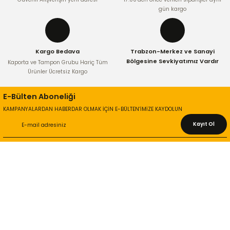
gün kargo
Kargo Bedava
Trabzon-Merkez ve Sanayi
Bölgesine Sevkiyatımız Vardır
Kaporta ve Tampon Grubu Hariç Tüm
Ürünler Ücretsiz Kargo
E-Bülten Aboneliği
KAMPANYALARDAN HABERDAR OLMAK İÇİN E-BÜLTEN’İMİZE KAYDOLUN
Kayıt Ol
KURUMSAL
Hakkımızda
İletişim Bilgileri
Gizlilik ve Güvenlik
İade ve Değişim
İletişim Formu