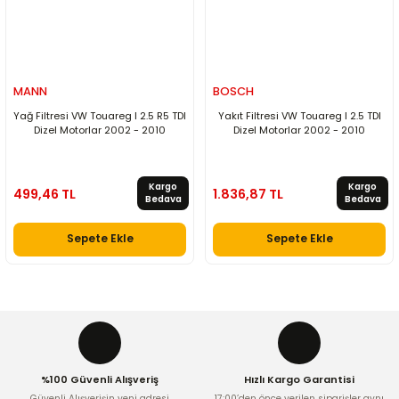
MANN
BOSCH
Yağ Filtresi VW Touareg I 2.5 R5 TDI
Yakıt Filtresi VW Touareg I 2.5 TDI
Dizel Motorlar 2002 - 2010
Dizel Motorlar 2002 - 2010
Kargo
Kargo
499,46 TL
1.836,87 TL
Bedava
Bedava
Sepete Ekle
Sepete Ekle
%100 Güvenli Alışveriş
Hızlı Kargo Garantisi
Güvenli Alışverişin yeni adresi
17:00’den önce verilen siparişler aynı