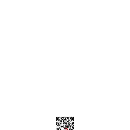
ONLİNE ALIŞVERİŞ
Alışveriş Sepetim
Garanti ve İade Şartları
Hesap Numaralarımız
Teslimat Bilgileri
MÜŞTERİ HİZMETLERİ
Yeni Üyelik
Üyelik Bilgileri
Kargom Nerede Aras ?
Kargom Nerede Yurtiçi ?
Kargom Nerede Sendeo ?
Hesabım