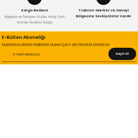
Kargo Bedava
Trabzon-Merkez ve Sanayi
Bölgesine Sevkiyatımız Vardır
Kaporta ve Tampon Grubu Hariç Tüm
Ürünler Ücretsiz Kargo
E-Bülten Aboneliği
KAMPANYALARDAN HABERDAR OLMAK İÇİN E-BÜLTEN’İMİZE KAYDOLUN
Kayıt Ol
KURUMSAL
Hakkımızda
İletişim Bilgileri
Gizlilik ve Güvenlik
İade ve Değişim
İletişim Formu
ONLİNE ALIŞVERİŞ
Alışveriş Sepetim