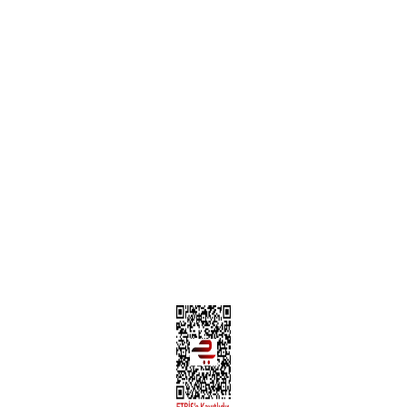
Garanti ve İade Şartları
Hesap Numaralarımız
Teslimat Bilgileri
MÜŞTERİ HİZMETLERİ
Yeni Üyelik
Üyelik Bilgileri
Kargom Nerede Aras ?
Kargom Nerede Yurtiçi ?
Kargom Nerede Sendeo ?
Hesabım