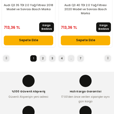
Audi Q3 35 TDI 2.0 Yağ Filtresi 2018
Audi Q3 40 TDI 2.0 Yağ Filtresi
Model ve Sonrası Bosch Marka
2020 Model ve Sonrası Bosch
Marka
Kargo
Kargo
713,36 TL
713,36 TL
Bedava
Bedava
Sepete Ekle
Sepete Ekle
1
2
3
4
..
7
%100 Güvenli Alışveriş
Hızlı Kargo Garantisi
Güvenli Alışverişin yeni adresi
17:00’den önce verilen siparişler aynı
gün kargo