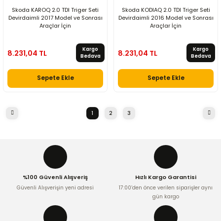
Skoda KAROQ 2.0 TDI Triger Seti
Skoda KODIAQ 2.0 TDI Triger Seti
Devirdaimli 2017 Model ve Sonrası
Devirdaimli 2016 Model ve Sonrası
Araçlar İçin
Araçlar İçin
Kargo
Kargo
8.231,04 TL
8.231,04 TL
Bedava
Bedava
Sepete Ekle
Sepete Ekle
1
2
3
%100 Güvenli Alışveriş
Hızlı Kargo Garantisi
Güvenli Alışverişin yeni adresi
17:00’den önce verilen siparişler aynı
gün kargo