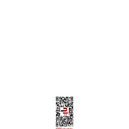
Garanti ve İade Şartları
Hesap Numaralarımız
Teslimat Bilgileri
MÜŞTERİ HİZMETLERİ
Yeni Üyelik
Üyelik Bilgileri
Kargom Nerede Aras ?
Kargom Nerede Yurtiçi ?
Kargom Nerede Sendeo ?
Hesabım