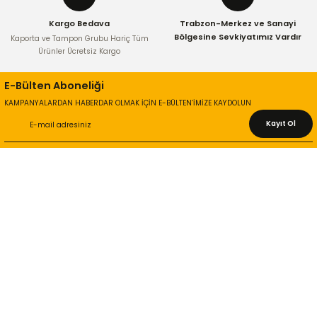
Kargo Bedava
Trabzon-Merkez ve Sanayi
Bölgesine Sevkiyatımız Vardır
Kaporta ve Tampon Grubu Hariç Tüm
Ürünler Ücretsiz Kargo
E-Bülten Aboneliği
KAMPANYALARDAN HABERDAR OLMAK İÇİN E-BÜLTEN’İMİZE KAYDOLUN
Kayıt Ol
KURUMSAL
Hakkımızda
İletişim Bilgileri
Gizlilik ve Güvenlik
İade ve Değişim
İletişim Formu
ONLİNE ALIŞVERİŞ
Alışveriş Sepetim