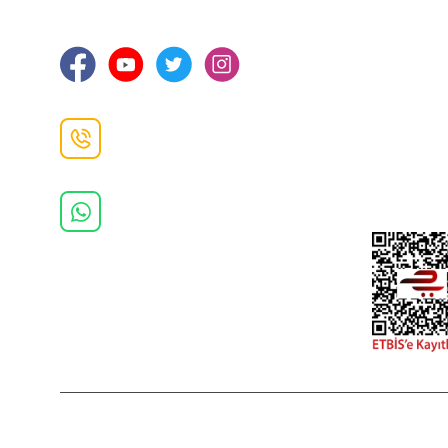
Ortahisar / TRABZON
İletişim Bilg
Gizlilik ve 
İade ve De
İletişim F
Danışma Hattı
0(462)
325 11 16
Whatsapp Danışma
0(532)
370 37 37