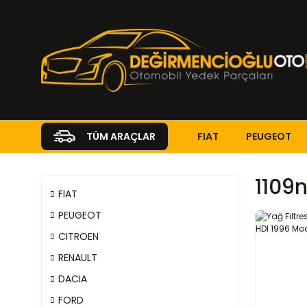
FIAT
PEUGEOT
TÜM ARAÇLAR
1109
FIAT
PEUGEOT
CITROEN
RENAULT
DACIA
FORD