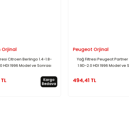
 Orjinal
Peugeot Orjinal
tresi Citroen Berlingo 1.4-1.8-
Yağ Filtresi Peugeot Partner 
.0 HDI 1996 Model ve Sonrası
1.9D-2.0 HDI 1996 Model ve 
 TL
494,41 TL
Kargo
Bedava