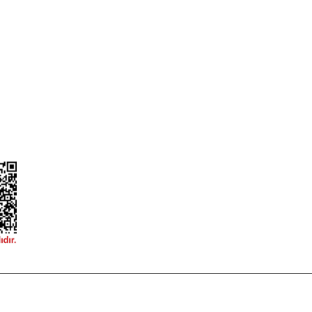
ileri
Garanti ve İade Şartları
Güvenlik
Hesap Numaralarımız
ğişim
Teslimat Bilgileri
ormu