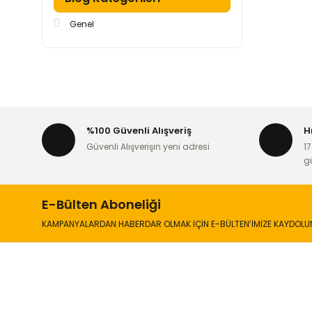
Genel
%100 Güvenli Alışveriş
H
Güvenli Alışverişin yeni adresi
17
g
E-Bülten Aboneliği
KAMPANYALARDAN HABERDAR OLMAK İÇİN E-BÜLTEN’İMİZE KAYDOLU
İLETİŞİM
KURUMSA
Hakkımızd
Sanayi Mah. Şamdan Sok. No: 12 Değirmendere