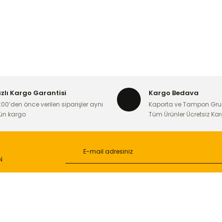
ızlı Kargo Garantisi
Kargo Bedava
:00’den önce verilen siparişler aynı
Kaporta ve Tampon Gru
ün kargo
Tüm Ürünler Ücretsiz Ka
N
L
ONLİNE ALIŞVERİŞ
a
Alışveriş Sepetim