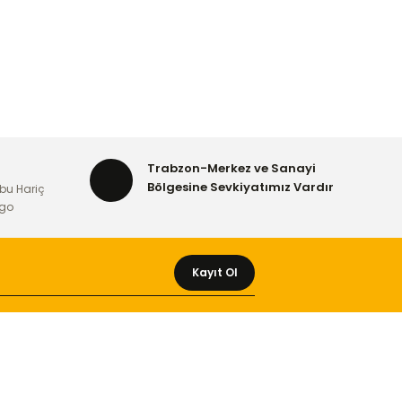
Trabzon-Merkez ve Sanayi
Bölgesine Sevkiyatımız Vardır
bu Hariç
rgo
Kayıt Ol
MÜŞTERİ HİZMETLERİ
Yeni Üyelik