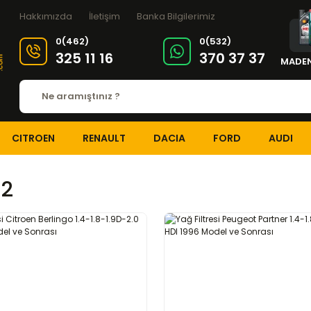
Hakkımızda
İletişim
Banka Bilgilerimiz
0(462)
0(532)
325 11 16
370 37 37
MADEN
CITROEN
RENAULT
DACIA
FORD
AUDI
n2