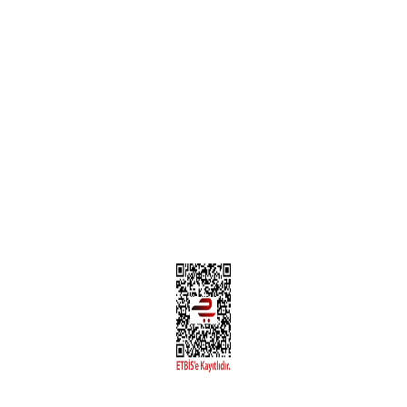
Teslimat Bilgileri
MÜŞTERİ HİZMETLERİ
Yeni Üyelik
Üyelik Bilgileri
Kargom Nerede Aras ?
Kargom Nerede Yurtiçi ?
Kargom Nerede Sendeo ?
Hesabım
İLETİŞİM