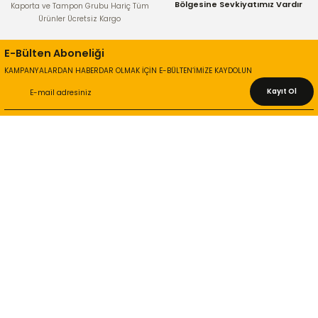
Bölgesine Sevkiyatımız Vardır
Kaporta ve Tampon Grubu Hariç Tüm
Ürünler Ücretsiz Kargo
E-Bülten Aboneliği
KAMPANYALARDAN HABERDAR OLMAK İÇİN E-BÜLTEN’İMİZE KAYDOLUN
Kayıt Ol
KURUMSAL
Hakkımızda
İletişim Bilgileri
Gizlilik ve Güvenlik
İade ve Değişim
İletişim Formu
ONLİNE ALIŞVERİŞ
Alışveriş Sepetim
Garanti ve İade Şartları
Hesap Numaralarımız