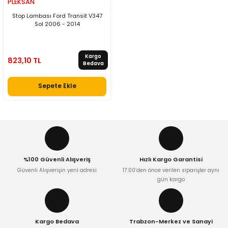
PLEKSAN
Stop Lambası Ford Transit V347
Sol 2006 - 2014
Kargo
823,10 TL
Bedava
Sepete Ekle
%100 Güvenli Alışveriş
Hızlı Kargo Garantisi
Güvenli Alışverişin yeni adresi
17:00’den önce verilen siparişler aynı
gün kargo
Kargo Bedava
Trabzon-Merkez ve Sanayi