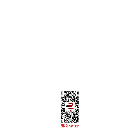
Teslimat Bilgileri
MÜŞTERİ HİZMETLERİ
Yeni Üyelik
Üyelik Bilgileri
Kargom Nerede Aras ?
Kargom Nerede Yurtiçi ?
Kargom Nerede Sendeo ?
Hesabım
İLETİŞİM