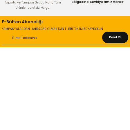
Bölgesine Sevkiyatımız Vardır
Kaporta ve Tampon Grubu Hariç Tüm
Ürünler Ücretsiz Kargo
E-Bülten Aboneliği
KAMPANYALARDAN HABERDAR OLMAK İÇİN E-BÜLTEN’İMİZE KAYDOLUN
Kayıt Ol
KURUMSAL
Hakkımızda
İletişim Bilgileri
Gizlilik ve Güvenlik
İade ve Değişim
İletişim Formu
ONLİNE ALIŞVERİŞ
Alışveriş Sepetim
Garanti ve İade Şartları
Hesap Numaralarımız