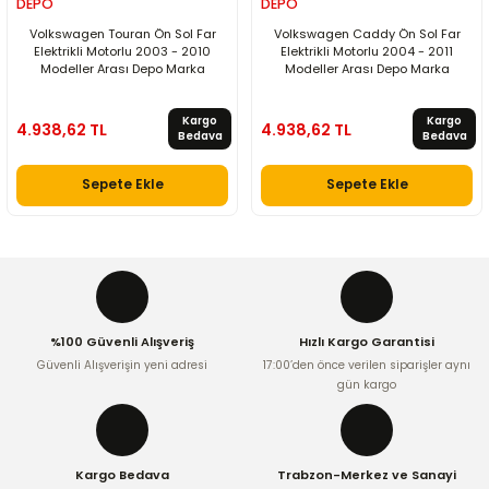
DEPO
DEPO
Volkswagen Touran Ön Sol Far
Volkswagen Caddy Ön Sol Far
Elektrikli Motorlu 2003 - 2010
Elektrikli Motorlu 2004 - 2011
Modeller Arası Depo Marka
Modeller Arası Depo Marka
Kargo
Kargo
4.938,62 TL
4.938,62 TL
Bedava
Bedava
Sepete Ekle
Sepete Ekle
%100 Güvenli Alışveriş
Hızlı Kargo Garantisi
Güvenli Alışverişin yeni adresi
17:00’den önce verilen siparişler aynı
gün kargo
Kargo Bedava
Trabzon-Merkez ve Sanayi