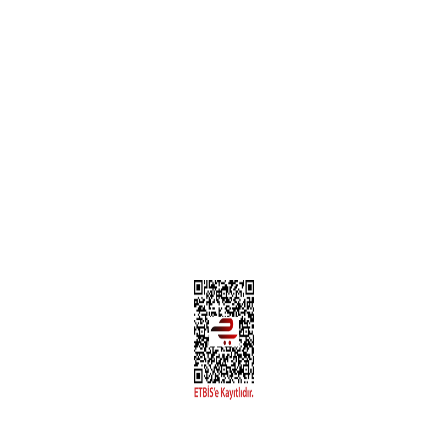
Teslimat Bilgileri
MÜŞTERİ HİZMETLERİ
Yeni Üyelik
Üyelik Bilgileri
Kargom Nerede Aras ?
Kargom Nerede Yurtiçi ?
Kargom Nerede Sendeo ?
Hesabım
İLETİŞİM
Sanayi Mah. Şamdan Sok. No: 12 Değirmendere Ortahisar / TRABZON