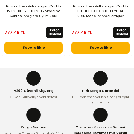
Hava Filtresi Volkswagen Caddy
Hava Filtresi Volkswagen Caddy
IV 1.6 TDI - 2.0 TDI 2015 Model ve
III 1.6 TDI-1.9 TDI-2.0 TDI 2004 -
Sonrası Araçlara Uyumludur
2015 Modeller Arası Araçlar
Kargo
Kargo
777,46 TL
777,46 TL
Bedava
Bedava
Sepete Ekle
Sepete Ekle
%100 Güvenli Alışveriş
Hızlı Kargo Garantisi
Güvenli Alışverişin yeni adresi
17:00’den önce verilen siparişler aynı
gün kargo
Kargo Bedava
Trabzon-Merkez ve Sanayi
Bölgesine Sevkiyatımız Vardır
Kaporta ve Tampon Grubu Hariç Tüm