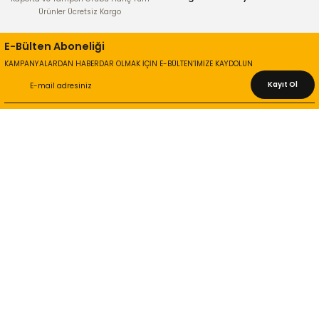
Ürünler Ücretsiz Kargo
E-Bülten Aboneliği
KAMPANYALARDAN HABERDAR OLMAK İÇİN E-BÜLTEN’İMİZE KAYDOLUN
Kayıt Ol
KURUMSAL
Hakkımızda
İletişim Bilgileri
Gizlilik ve Güvenlik
İade ve Değişim
İletişim Formu
ONLİNE ALIŞVERİŞ
Alışveriş Sepetim
Garanti ve İade Şartları
Hesap Numaralarımız