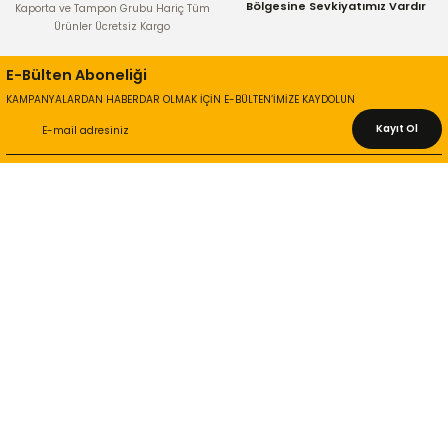
Bölgesine Sevkiyatımız Vardır
Kaporta ve Tampon Grubu Hariç Tüm
Ürünler Ücretsiz Kargo
E-Bülten Aboneliği
KAMPANYALARDAN HABERDAR OLMAK İÇİN E-BÜLTEN’İMİZE KAYDOLUN
Kayıt Ol
KURUMSAL
Hakkımızda
İletişim Bilgileri
Gizlilik ve Güvenlik
İade ve Değişim
İletişim Formu
ONLİNE ALIŞVERİŞ
Alışveriş Sepetim
Garanti ve İade Şartları
Hesap Numaralarımız