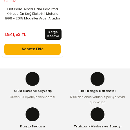
SEGER
Fiat Palio-Albea Cam Kaldırma
Krikosu Ön Sağ Elektrikli Motorlu
1996 - 2015 Modeller Arası Araçlar
Kargo
1.841,52 TL
Bedava
Sepete Ekle
%100 Güvenli Alışveriş
Hızlı Kargo Garantisi
Güvenli Alışverişin yeni adresi
17:00’den önce verilen siparişler aynı
gün kargo
Kargo Bedava
Trabzon-Merkez ve Sanayi