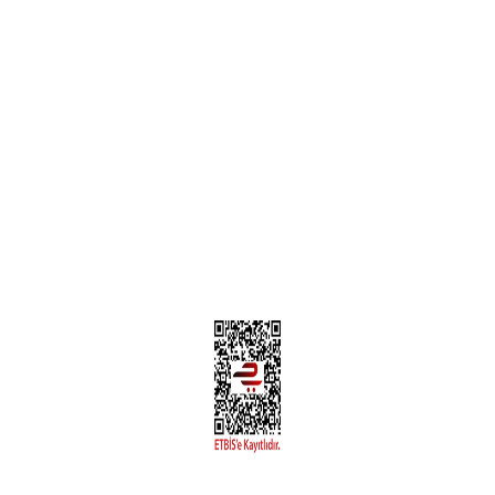
Teslimat Bilgileri
MÜŞTERİ HİZMETLERİ
Yeni Üyelik
Üyelik Bilgileri
Kargom Nerede Aras ?
Kargom Nerede Yurtiçi ?
Kargom Nerede Sendeo ?
Hesabım
İLETİŞİM