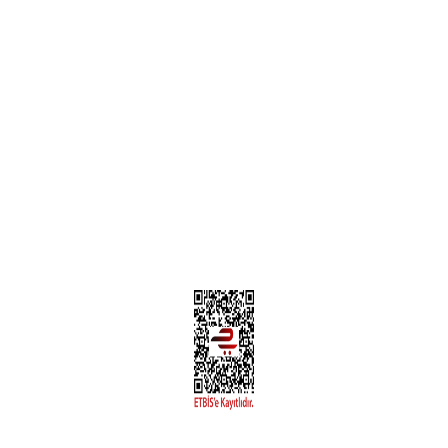
Teslimat Bilgileri
MÜŞTERİ HİZMETLERİ
Yeni Üyelik
Üyelik Bilgileri
Kargom Nerede Aras ?
Kargom Nerede Yurtiçi ?
Kargom Nerede Sendeo ?
Hesabım
İLETİŞİM