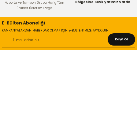
Bölgesine Sevkiyatımız Vardır
Kaporta ve Tampon Grubu Hariç Tüm
Ürünler Ücretsiz Kargo
E-Bülten Aboneliği
KAMPANYALARDAN HABERDAR OLMAK İÇİN E-BÜLTEN’İMİZE KAYDOLUN
Kayıt Ol
KURUMSAL
Hakkımızda
İletişim Bilgileri
Gizlilik ve Güvenlik
İade ve Değişim
İletişim Formu
ONLİNE ALIŞVERİŞ
Alışveriş Sepetim
Garanti ve İade Şartları
Hesap Numaralarımız