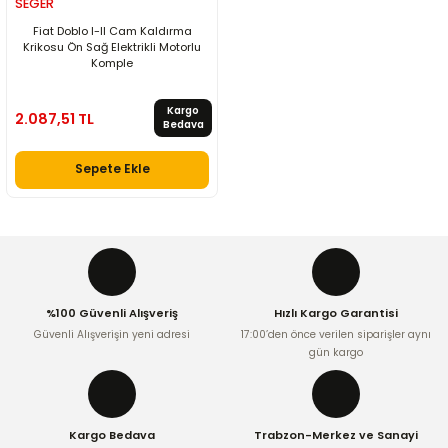
SEGER
Fiat Doblo I-II Cam Kaldırma
Krikosu Ön Sağ Elektrikli Motorlu
Komple
Kargo
2.087,51 TL
Bedava
Sepete Ekle
%100 Güvenli Alışveriş
Hızlı Kargo Garantisi
Güvenli Alışverişin yeni adresi
17:00’den önce verilen siparişler aynı
gün kargo
Kargo Bedava
Trabzon-Merkez ve Sanayi