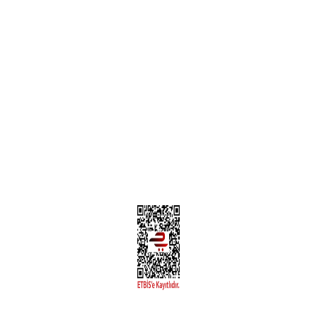
Teslimat Bilgileri
MÜŞTERİ HİZMETLERİ
Yeni Üyelik
Üyelik Bilgileri
Kargom Nerede Aras ?
Kargom Nerede Yurtiçi ?
Kargom Nerede Sendeo ?
Hesabım
İLETİŞİM