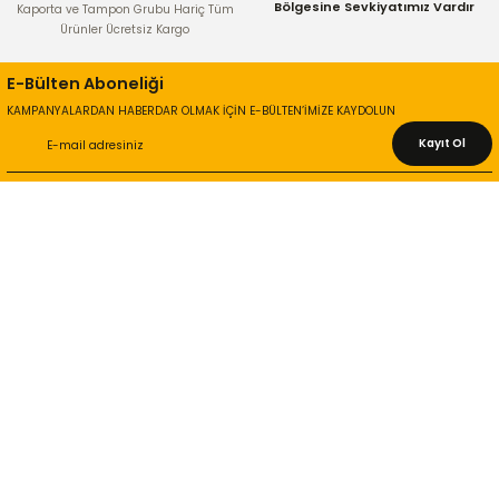
Bölgesine Sevkiyatımız Vardır
Kaporta ve Tampon Grubu Hariç Tüm
Ürünler Ücretsiz Kargo
E-Bülten Aboneliği
KAMPANYALARDAN HABERDAR OLMAK İÇİN E-BÜLTEN’İMİZE KAYDOLUN
Kayıt Ol
KURUMSAL
Hakkımızda
İletişim Bilgileri
Gizlilik ve Güvenlik
İade ve Değişim
İletişim Formu
ONLİNE ALIŞVERİŞ
Alışveriş Sepetim
Garanti ve İade Şartları
Hesap Numaralarımız