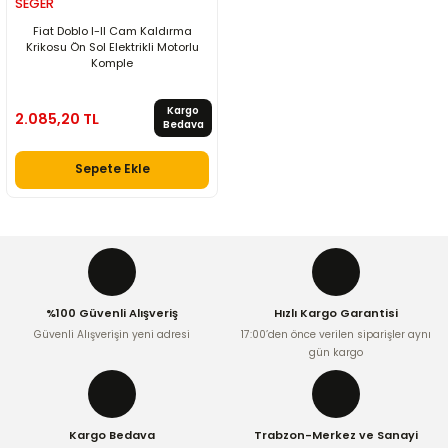
SEGER
Fiat Doblo I-II Cam Kaldırma
Krikosu Ön Sol Elektrikli Motorlu
Komple
Kargo
2.085,20 TL
Bedava
Sepete Ekle
%100 Güvenli Alışveriş
Hızlı Kargo Garantisi
Güvenli Alışverişin yeni adresi
17:00’den önce verilen siparişler aynı
gün kargo
Kargo Bedava
Trabzon-Merkez ve Sanayi