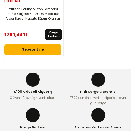
PLEKSAN
Partner-Berlingo Stop Lambası
Füme Sağ 1996 - 2005 Modeller
Arası Bagaj Kaputu Bütün Olanlar
Kargo
1.390,44 TL
Bedava
Sepete Ekle
%100 Güvenli Alışveriş
Hızlı Kargo Garantisi
Güvenli Alışverişin yeni adresi
17:00’den önce verilen siparişler aynı
gün kargo
Kargo Bedava
Trabzon-Merkez ve Sanayi