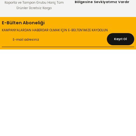
Bölgesine Sevkiyatımız Vardır
Kaporta ve Tampon Grubu Hariç Tüm
Ürünler Ücretsiz Kargo
E-Bülten Aboneliği
KAMPANYALARDAN HABERDAR OLMAK İÇİN E-BÜLTEN’İMİZE KAYDOLUN
Kayıt Ol
KURUMSAL
Hakkımızda
İletişim Bilgileri
Gizlilik ve Güvenlik
İade ve Değişim
İletişim Formu
ONLİNE ALIŞVERİŞ
Alışveriş Sepetim
Garanti ve İade Şartları
Hesap Numaralarımız