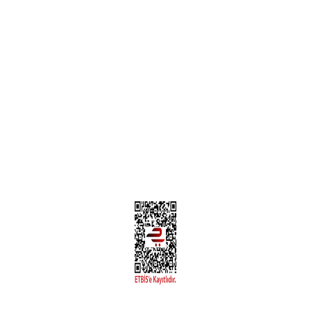
Teslimat Bilgileri
MÜŞTERİ HİZMETLERİ
Yeni Üyelik
Üyelik Bilgileri
Kargom Nerede Aras ?
Kargom Nerede Yurtiçi ?
Kargom Nerede Sendeo ?
Hesabım
İLETİŞİM