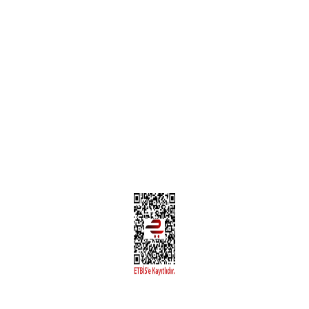
Teslimat Bilgileri
MÜŞTERİ HİZMETLERİ
Yeni Üyelik
Üyelik Bilgileri
Kargom Nerede Aras ?
Kargom Nerede Yurtiçi ?
Kargom Nerede Sendeo ?
Hesabım
İLETİŞİM
Sanayi Mah. Şamdan Sok. No: 12 Değirmendere Ortahisar / TRABZON