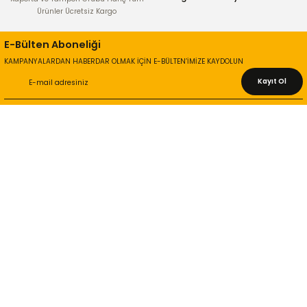
Ürünler Ücretsiz Kargo
E-Bülten Aboneliği
KAMPANYALARDAN HABERDAR OLMAK İÇİN E-BÜLTEN’İMİZE KAYDOLUN
Kayıt Ol
KURUMSAL
Hakkımızda
İletişim Bilgileri
Gizlilik ve Güvenlik
İade ve Değişim
İletişim Formu
ONLİNE ALIŞVERİŞ
Alışveriş Sepetim
Garanti ve İade Şartları
Hesap Numaralarımız