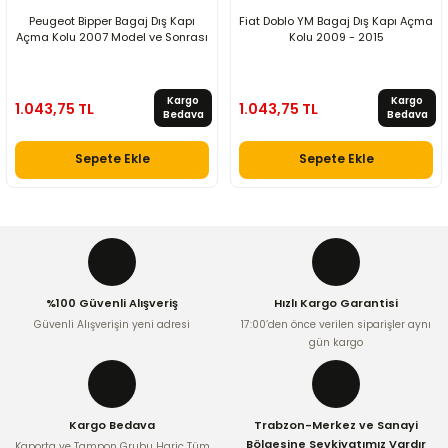
Peugeot Bipper Bagaj Dış Kapı
Fiat Doblo YM Bagaj Dış Kapı Açma
Açma Kolu 2007 Model ve Sonrası
Kolu 2009 - 2015
Kargo
Kargo
1.043,75 TL
1.043,75 TL
Bedava
Bedava
Sepete Ekle
Sepete Ekle
%100 Güvenli Alışveriş
Hızlı Kargo Garantisi
Güvenli Alışverişin yeni adresi
17:00’den önce verilen siparişler aynı
gün kargo
Kargo Bedava
Trabzon-Merkez ve Sanayi
Bölgesine Sevkiyatımız Vardır
Kaporta ve Tampon Grubu Hariç Tüm