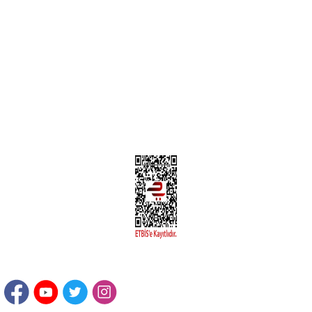
MÜŞTERİ HİZMETLERİ
Yeni Üyelik
Üyelik Bilgileri
Kargom Nerede Aras ?
Kargom Nerede Yurtiçi ?
Kargom Nerede Sendeo ?
Hesabım
İLETİŞİM
Sanayi Mah. Şamdan Sok. No: 12 Değirmendere Ortahisar / TRABZON