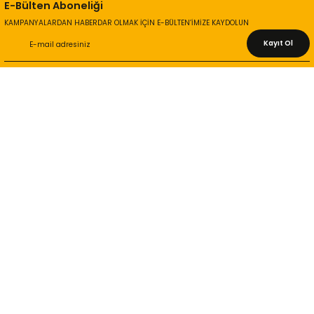
E-Bülten Aboneliği
KAMPANYALARDAN HABERDAR OLMAK İÇİN E-BÜLTEN’İMİZE KAYDOLUN
Kayıt Ol
KURUMSAL
Hakkımızda
İletişim Bilgileri
Gizlilik ve Güvenlik
İade ve Değişim
İletişim Formu
ONLİNE ALIŞVERİŞ
Alışveriş Sepetim
Garanti ve İade Şartları
Hesap Numaralarımız
Teslimat Bilgileri