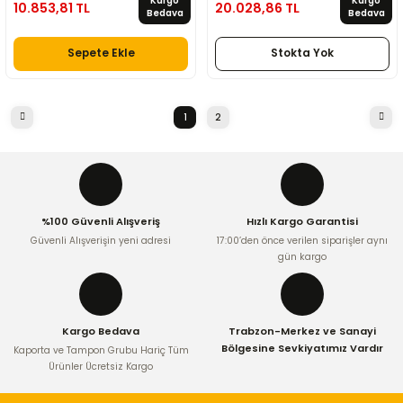
Kargo
Kargo
10.853,81 TL
20.028,86 TL
Bedava
Bedava
Sepete Ekle
Stokta Yok
1
2
%100 Güvenli Alışveriş
Hızlı Kargo Garantisi
Güvenli Alışverişin yeni adresi
17:00’den önce verilen siparişler aynı
gün kargo
Kargo Bedava
Trabzon-Merkez ve Sanayi
Bölgesine Sevkiyatımız Vardır
Kaporta ve Tampon Grubu Hariç Tüm
Ürünler Ücretsiz Kargo