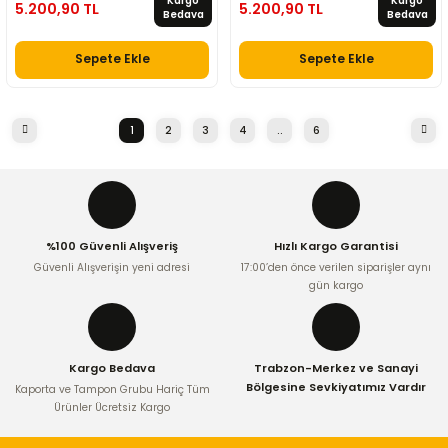
Kargo
Kargo
5.200,90 TL
5.200,90 TL
Bedava
Bedava
Sepete Ekle
Sepete Ekle
1
2
3
4
..
6
%100 Güvenli Alışveriş
Hızlı Kargo Garantisi
Güvenli Alışverişin yeni adresi
17:00’den önce verilen siparişler aynı
gün kargo
Kargo Bedava
Trabzon-Merkez ve Sanayi
Bölgesine Sevkiyatımız Vardır
Kaporta ve Tampon Grubu Hariç Tüm
Ürünler Ücretsiz Kargo