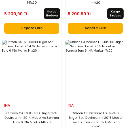
141x20
141x20
Kargo
Kargo
5.200,90 TL
5.200,90 TL
Bedava
Bedava
Sepete Ekle
Sepete Ekle
INA
INA
Citroen C4 1.6 BlueHDI Triger Seti
Citroen C3 Picasso 1.6 BlueHDI
Devirdaimli 2014 Model ve Sonrası
Triger Seti Devirdaimli 2015 Model
Euro 6 INA Marka 141x20
ve Sonrası Euro 6 INA Marka
141x20