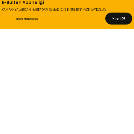
E-Bülten Aboneliği
KAMPANYALARDAN HABERDAR OLMAK İÇİN E-BÜLTEN’İMİZE KAYDOLUN
Kayıt Ol
KURUMSAL
Hakkımızda
İletişim Bilgileri
Gizlilik ve Güvenlik
İade ve Değişim
İletişim Formu
ONLİNE ALIŞVERİŞ
Alışveriş Sepetim
Garanti ve İade Şartları
Hesap Numaralarımız
Teslimat Bilgileri