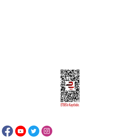
MÜŞTERİ HİZMETLERİ
Yeni Üyelik
Üyelik Bilgileri
Kargom Nerede Aras ?
Kargom Nerede Yurtiçi ?
Kargom Nerede Sendeo ?
Hesabım
İLETİŞİM
Sanayi Mah. Şamdan Sok. No: 12 Değirmendere Ortahisar / TRABZON