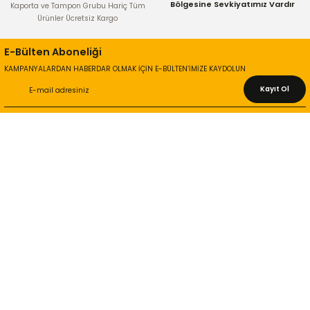
Bölgesine Sevkiyatımız Vardır
Kaporta ve Tampon Grubu Hariç Tüm
Ürünler Ücretsiz Kargo
E-Bülten Aboneliği
KAMPANYALARDAN HABERDAR OLMAK İÇİN E-BÜLTEN’İMİZE KAYDOLUN
Kayıt Ol
KURUMSAL
Hakkımızda
İletişim Bilgileri
Gizlilik ve Güvenlik
İade ve Değişim
İletişim Formu
ONLİNE ALIŞVERİŞ
Alışveriş Sepetim
Garanti ve İade Şartları
Hesap Numaralarımız