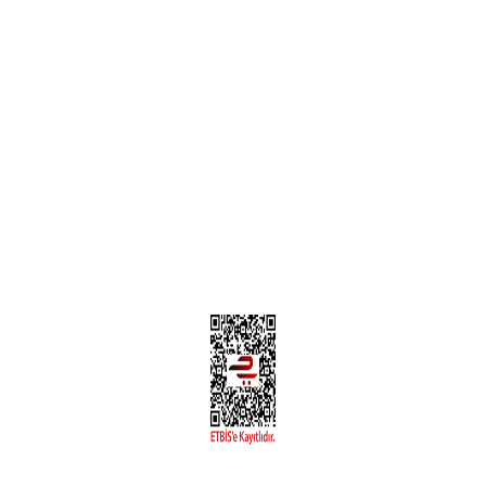
Teslimat Bilgileri
MÜŞTERİ HİZMETLERİ
Yeni Üyelik
Üyelik Bilgileri
Kargom Nerede Aras ?
Kargom Nerede Yurtiçi ?
Kargom Nerede Sendeo ?
Hesabım
İLETİŞİM