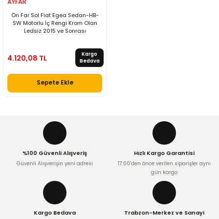
AYFAR
Ön Far Sol Fiat Egea Sedan-HB-
SW Motorlu İç Rengi Krom Olan
Ledsiz 2015 ve Sonrası
Kargo
4.120,08 TL
Bedava
Sepete Ekle
%100 Güvenli Alışveriş
Hızlı Kargo Garantisi
Güvenli Alışverişin yeni adresi
17:00’den önce verilen siparişler aynı
gün kargo
Kargo Bedava
Trabzon-Merkez ve Sanayi