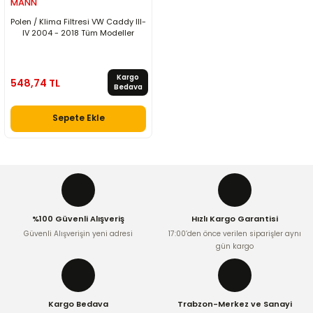
MANN
Polen / Klima Filtresi VW Caddy III-
IV 2004 - 2018 Tüm Modeller
Kargo
548,74 TL
Bedava
Sepete Ekle
%100 Güvenli Alışveriş
Hızlı Kargo Garantisi
Güvenli Alışverişin yeni adresi
17:00’den önce verilen siparişler aynı
gün kargo
Kargo Bedava
Trabzon-Merkez ve Sanayi