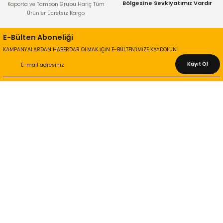
Bölgesine Sevkiyatımız Vardır
Kaporta ve Tampon Grubu Hariç Tüm
Ürünler Ücretsiz Kargo
E-Bülten Aboneliği
KAMPANYALARDAN HABERDAR OLMAK İÇİN E-BÜLTEN’İMİZE KAYDOLUN
Kayıt Ol
KURUMSAL
Hakkımızda
İletişim Bilgileri
Gizlilik ve Güvenlik
İade ve Değişim
İletişim Formu
ONLİNE ALIŞVERİŞ
Alışveriş Sepetim
Garanti ve İade Şartları
Hesap Numaralarımız