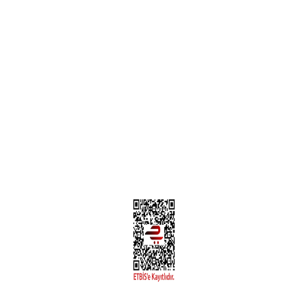
Teslimat Bilgileri
MÜŞTERİ HİZMETLERİ
Yeni Üyelik
Üyelik Bilgileri
Kargom Nerede Aras ?
Kargom Nerede Yurtiçi ?
Kargom Nerede Sendeo ?
Hesabım
İLETİŞİM