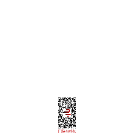
Garanti ve İade Şartları
Hesap Numaralarımız
Teslimat Bilgileri
MÜŞTERİ HİZMETLERİ
Yeni Üyelik
Üyelik Bilgileri
Kargom Nerede Aras ?
Kargom Nerede Yurtiçi ?
Kargom Nerede Sendeo ?
Hesabım