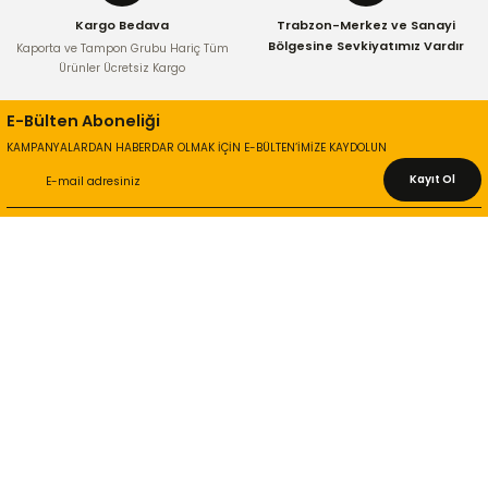
Kargo Bedava
Trabzon-Merkez ve Sanayi
Bölgesine Sevkiyatımız Vardır
Kaporta ve Tampon Grubu Hariç Tüm
Ürünler Ücretsiz Kargo
E-Bülten Aboneliği
KAMPANYALARDAN HABERDAR OLMAK İÇİN E-BÜLTEN’İMİZE KAYDOLUN
Kayıt Ol
KURUMSAL
Hakkımızda
İletişim Bilgileri
Gizlilik ve Güvenlik
İade ve Değişim
İletişim Formu
ONLİNE ALIŞVERİŞ
Alışveriş Sepetim