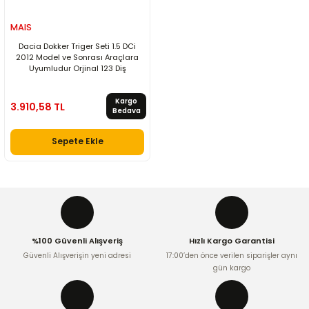
MAIS
Dacia Dokker Triger Seti 1.5 DCi
2012 Model ve Sonrası Araçlara
Uyumludur Orjinal 123 Diş
Kargo
3.910,58 TL
Bedava
Sepete Ekle
%100 Güvenli Alışveriş
Hızlı Kargo Garantisi
Güvenli Alışverişin yeni adresi
17:00’den önce verilen siparişler aynı
gün kargo