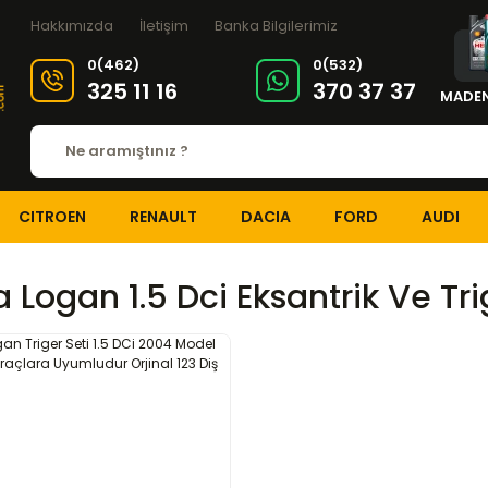
Hakkımızda
İletişim
Banka Bilgilerimiz
0(462)
0(532)
325 11 16
370 37 37
MADEN
CITROEN
RENAULT
DACIA
FORD
AUDI
 Logan 1.5 Dci Eksantrik Ve Tri