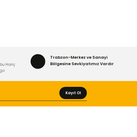
Trabzon-Merkez ve Sanayi
Bölgesine Sevkiyatımız Vardır
bu Hariç
rgo
Kayıt Ol
MÜŞTERİ HİZMETLERİ
Yeni Üyelik