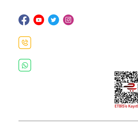
Ortahisar / TRABZON
İletişim Bilg
Gizlilik ve 
İade ve De
İletişim F
Danışma Hattı
0(462)
325 11 16
Whatsapp Danışma
0(532)
370 37 37