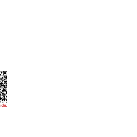
ileri
Garanti ve İade Şartları
Güvenlik
Hesap Numaralarımız
ğişim
Teslimat Bilgileri
ormu