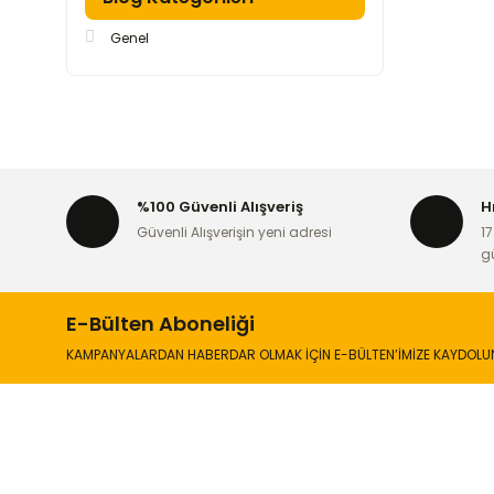
Genel
%100 Güvenli Alışveriş
H
Güvenli Alışverişin yeni adresi
17
g
E-Bülten Aboneliği
KAMPANYALARDAN HABERDAR OLMAK İÇİN E-BÜLTEN’İMİZE KAYDOLU
İLETİŞİM
KURUMSA
Hakkımızd
Sanayi Mah. Şamdan Sok. No: 12 Değirmendere