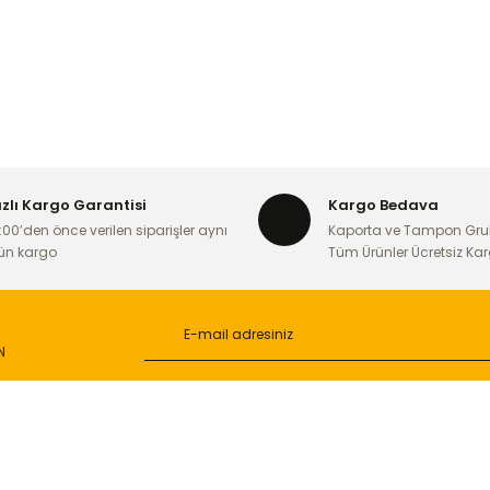
ızlı Kargo Garantisi
Kargo Bedava
:00’den önce verilen siparişler aynı
Kaporta ve Tampon Gru
ün kargo
Tüm Ürünler Ücretsiz Ka
N
L
ONLİNE ALIŞVERİŞ
a
Alışveriş Sepetim