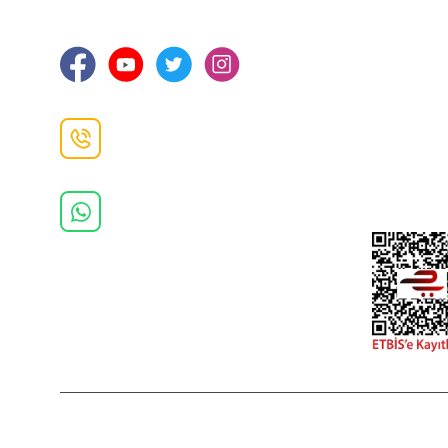
Ortahisar / TRABZON
İletişim Bilg
Gizlilik ve 
İade ve De
İletişim F
Danışma Hattı
0(462)
325 11 16
Whatsapp Danışma
0(532)
370 37 37