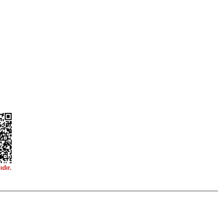
ileri
Garanti ve İade Şartları
Güvenlik
Hesap Numaralarımız
ğişim
Teslimat Bilgileri
ormu