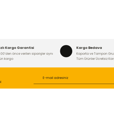
ızlı Kargo Garantisi
Kargo Bedava
:00’den önce verilen siparişler aynı
Kaporta ve Tampon Gru
ün kargo
Tüm Ürünler Ücretsiz Ka
N
L
ONLİNE ALIŞVERİŞ
a
Alışveriş Sepetim