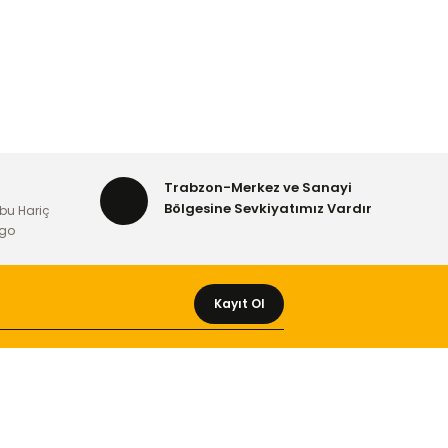
Trabzon-Merkez ve Sanayi
Bölgesine Sevkiyatımız Vardır
bu Hariç
rgo
Kayıt Ol
MÜŞTERİ HİZMETLERİ
Yeni Üyelik