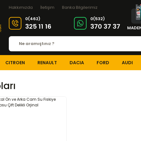
Hakkımızda
İletişim
Banka Bilgilerimiz
0(462)
0(532)
325 11 16
370 37 37
MADEN
CITROEN
RENAULT
DACIA
FORD
AUDI
ları