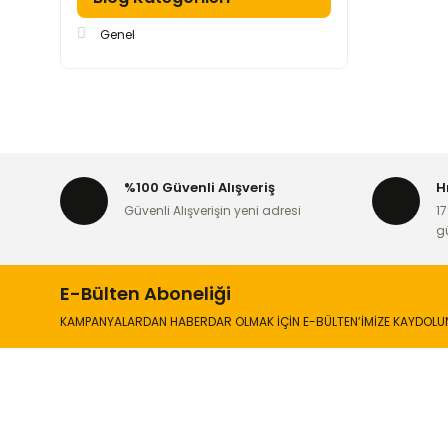
Genel
%100 Güvenli Alışveriş
H
Güvenli Alışverişin yeni adresi
17
g
E-Bülten Aboneliği
KAMPANYALARDAN HABERDAR OLMAK İÇİN E-BÜLTEN’İMİZE KAYDOLU
İLETİŞİM
KURUMSA
Hakkımızd
Sanayi Mah. Şamdan Sok. No: 12 Değirmendere