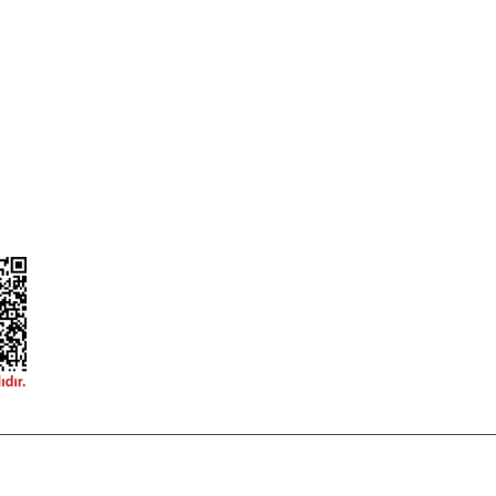
ileri
Garanti ve İade Şartları
Güvenlik
Hesap Numaralarımız
ğişim
Teslimat Bilgileri
ormu