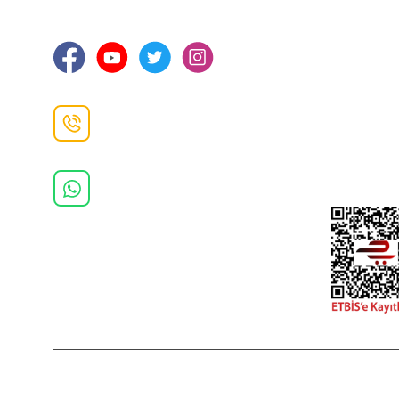
Ortahisar / TRABZON
İletişim Bilg
Gizlilik ve 
İade ve De
İletişim F
Danışma Hattı
0(462)
325 11 16
Whatsapp Danışma
0(532)
370 37 37