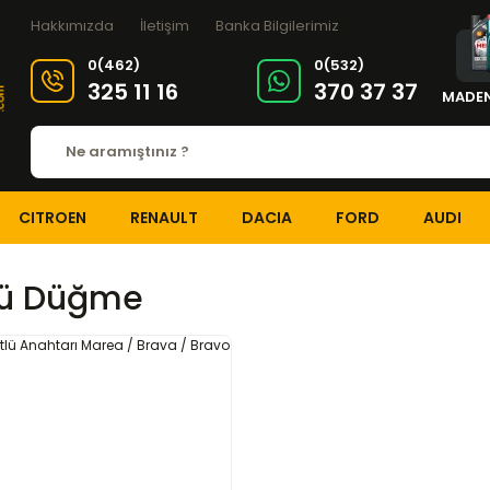
Hakkımızda
İletişim
Banka Bilgilerimiz
0(462)
0(532)
325 11 16
370 37 37
MADEN
CITROEN
RENAULT
DACIA
FORD
AUDI
lü Düğme