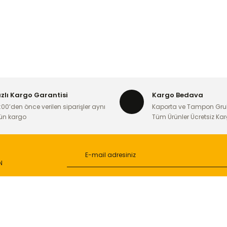
ızlı Kargo Garantisi
Kargo Bedava
:00’den önce verilen siparişler aynı
Kaporta ve Tampon Gru
ün kargo
Tüm Ürünler Ücretsiz Ka
N
L
ONLİNE ALIŞVERİŞ
a
Alışveriş Sepetim