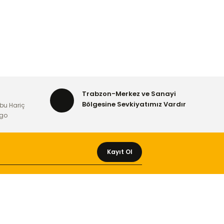
Trabzon-Merkez ve Sanayi
Bölgesine Sevkiyatımız Vardır
bu Hariç
rgo
Kayıt Ol
MÜŞTERİ HİZMETLERİ
Yeni Üyelik