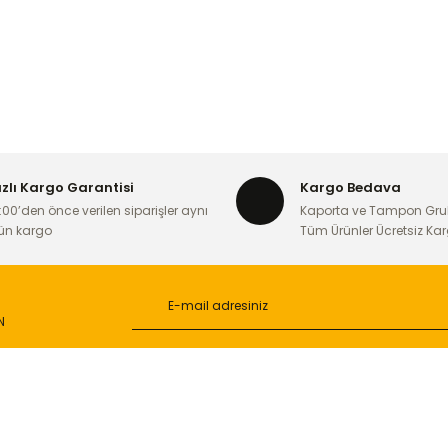
ızlı Kargo Garantisi
Kargo Bedava
:00’den önce verilen siparişler aynı
Kaporta ve Tampon Gru
ün kargo
Tüm Ürünler Ücretsiz Ka
N
L
ONLİNE ALIŞVERİŞ
a
Alışveriş Sepetim