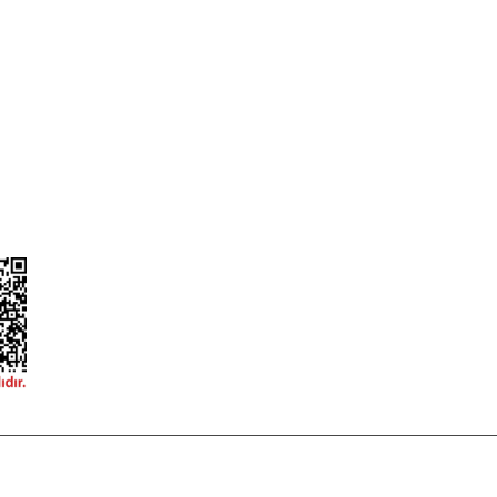
ileri
Garanti ve İade Şartları
Güvenlik
Hesap Numaralarımız
ğişim
Teslimat Bilgileri
ormu