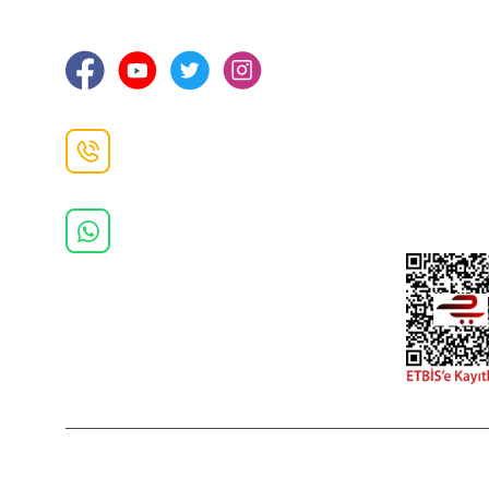
Ortahisar / TRABZON
İletişim Bilg
Gizlilik ve 
İade ve De
İletişim F
Danışma Hattı
0(462)
325 11 16
Whatsapp Danışma
0(532)
370 37 37