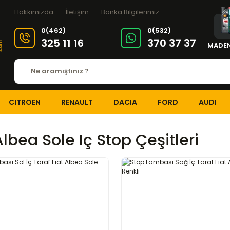
Hakkımızda
İletişim
Banka Bilgilerimiz
0(462)
0(532)
325 11 16
370 37 37
MADEN
CITROEN
RENAULT
DACIA
FORD
AUDI
Albea Sole Iç Stop Çeşitleri