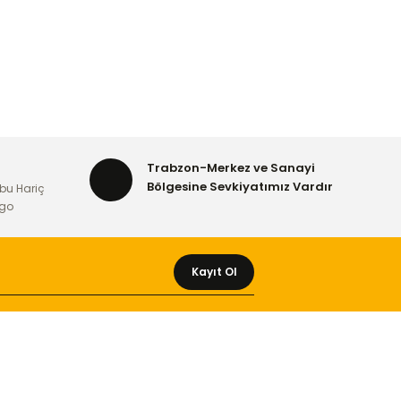
Trabzon-Merkez ve Sanayi
Bölgesine Sevkiyatımız Vardır
bu Hariç
rgo
Kayıt Ol
MÜŞTERİ HİZMETLERİ
Yeni Üyelik