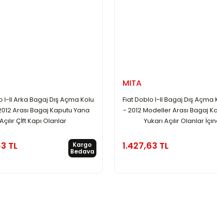
MITA
o I-II Arka Bagaj Dış Açma Kolu
Fiat Doblo I-II Bagaj Dış Açma
2012 Arası Bagaj Kaputu Yana
- 2012 Modeller Arası Bagaj K
Açılır Çİft Kapı Olanlar
Yukarı Açılır Olanlar İçin
63 TL
1.427,63 TL
Kargo
Bedava