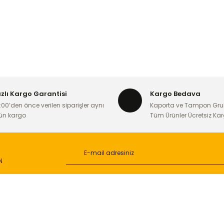
ızlı Kargo Garantisi
Kargo Bedava
:00’den önce verilen siparişler aynı
Kaporta ve Tampon Gru
ün kargo
Tüm Ürünler Ücretsiz Ka
N
L
ONLİNE ALIŞVERİŞ
a
Alışveriş Sepetim