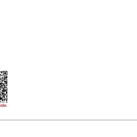
ileri
Garanti ve İade Şartları
Güvenlik
Hesap Numaralarımız
ğişim
Teslimat Bilgileri
ormu