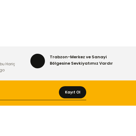
Trabzon-Merkez ve Sanayi
Bölgesine Sevkiyatımız Vardır
bu Hariç
rgo
Kayıt Ol
MÜŞTERİ HİZMETLERİ
Yeni Üyelik