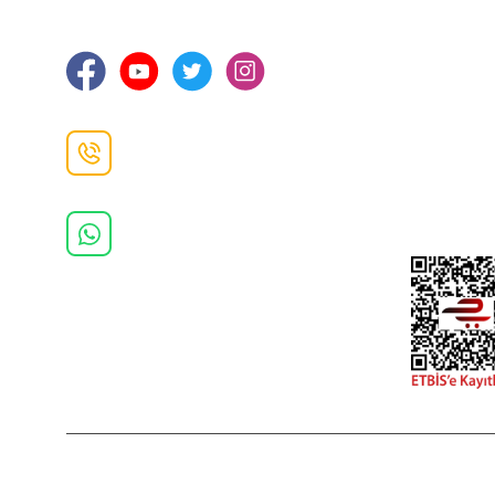
Ortahisar / TRABZON
İletişim Bilg
Gizlilik ve 
İade ve De
İletişim F
Danışma Hattı
0(462)
325 11 16
Whatsapp Danışma
0(532)
370 37 37