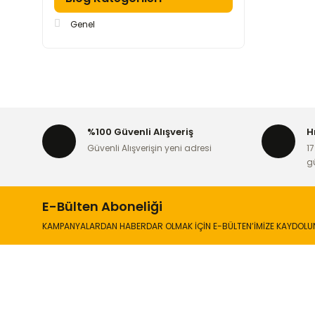
Genel
%100 Güvenli Alışveriş
H
Güvenli Alışverişin yeni adresi
17
g
E-Bülten Aboneliği
KAMPANYALARDAN HABERDAR OLMAK İÇİN E-BÜLTEN’İMİZE KAYDOLU
İLETİŞİM
KURUMSA
Hakkımızd
Sanayi Mah. Şamdan Sok. No: 12 Değirmendere