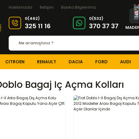
Hakkımızda
İletişim
Banka Bilgilerimiz
0(462)
0(532)
325 11 16
370 37 37
MADEN
CITROEN
RENAULT
DACIA
FORD
AUDI
Doblo Bagaj Iç Açma Kolları