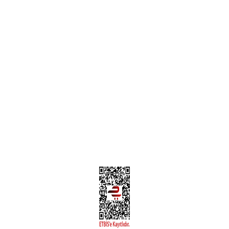
Garanti ve İade Şartları
Hesap Numaralarımız
Teslimat Bilgileri
MÜŞTERİ HİZMETLERİ
Yeni Üyelik
Üyelik Bilgileri
Kargom Nerede Aras ?
Kargom Nerede Yurtiçi ?
Kargom Nerede Sendeo ?
Hesabım