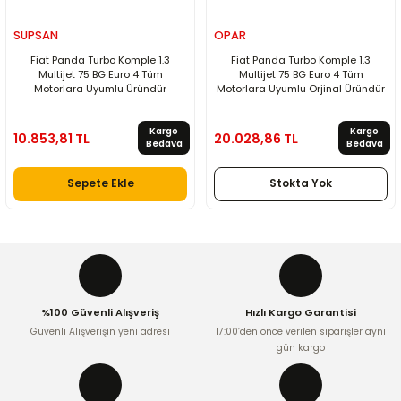
SUPSAN
OPAR
Fiat Panda Turbo Komple 1.3
Fiat Panda Turbo Komple 1.3
Multijet 75 BG Euro 4 Tüm
Multijet 75 BG Euro 4 Tüm
Motorlara Uyumlu Üründür
Motorlara Uyumlu Orjinal Üründür
Kargo
Kargo
10.853,81 TL
20.028,86 TL
Bedava
Bedava
Sepete Ekle
Stokta Yok
%100 Güvenli Alışveriş
Hızlı Kargo Garantisi
Güvenli Alışverişin yeni adresi
17:00’den önce verilen siparişler aynı
gün kargo