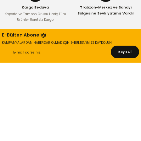
Kargo Bedava
Trabzon-Merkez ve Sanayi
Bölgesine Sevkiyatımız Vardır
Kaporta ve Tampon Grubu Hariç Tüm
Ürünler Ücretsiz Kargo
E-Bülten Aboneliği
KAMPANYALARDAN HABERDAR OLMAK İÇİN E-BÜLTEN’İMİZE KAYDOLUN
Kayıt Ol
KURUMSAL
Hakkımızda
İletişim Bilgileri
Gizlilik ve Güvenlik
İade ve Değişim
İletişim Formu
ONLİNE ALIŞVERİŞ
Alışveriş Sepetim