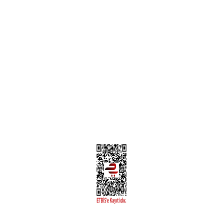
Teslimat Bilgileri
MÜŞTERİ HİZMETLERİ
Yeni Üyelik
Üyelik Bilgileri
Kargom Nerede Aras ?
Kargom Nerede Yurtiçi ?
Kargom Nerede Sendeo ?
Hesabım
İLETİŞİM