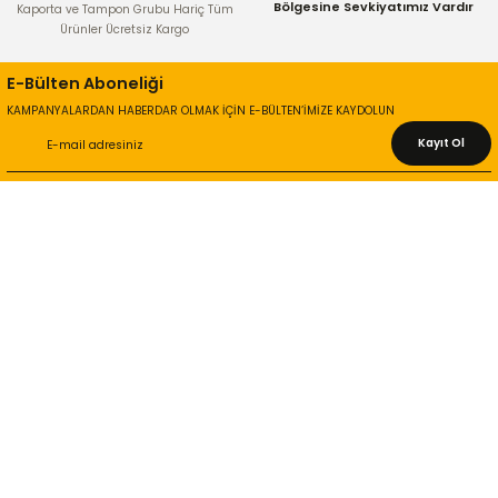
Bölgesine Sevkiyatımız Vardır
Kaporta ve Tampon Grubu Hariç Tüm
Ürünler Ücretsiz Kargo
E-Bülten Aboneliği
KAMPANYALARDAN HABERDAR OLMAK İÇİN E-BÜLTEN’İMİZE KAYDOLUN
Kayıt Ol
KURUMSAL
Hakkımızda
İletişim Bilgileri
Gizlilik ve Güvenlik
İade ve Değişim
İletişim Formu
ONLİNE ALIŞVERİŞ
Alışveriş Sepetim
Garanti ve İade Şartları
Hesap Numaralarımız