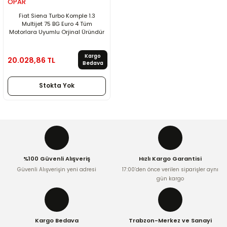
OPAR
Fiat Siena Turbo Komple 1.3
Multijet 75 BG Euro 4 Tüm
Motorlara Uyumlu Orjinal Üründür
Kargo
20.028,86 TL
Bedava
Stokta Yok
%100 Güvenli Alışveriş
Hızlı Kargo Garantisi
Güvenli Alışverişin yeni adresi
17:00’den önce verilen siparişler aynı
gün kargo
Kargo Bedava
Trabzon-Merkez ve Sanayi