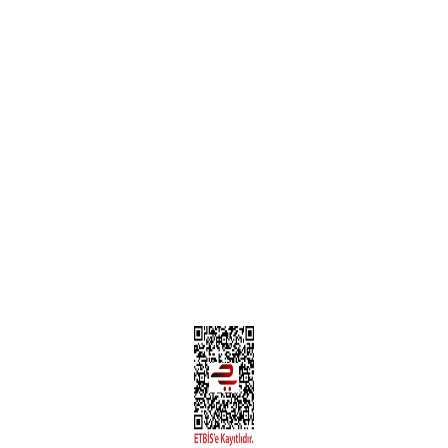
Garanti ve İade Şartları
Hesap Numaralarımız
Teslimat Bilgileri
MÜŞTERİ HİZMETLERİ
Yeni Üyelik
Üyelik Bilgileri
Kargom Nerede Aras ?
Kargom Nerede Yurtiçi ?
Kargom Nerede Sendeo ?
Hesabım