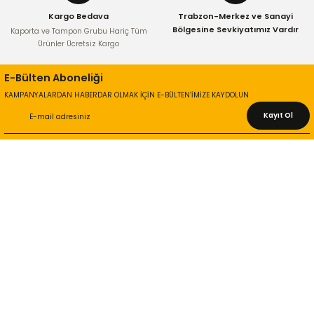
Kargo Bedava
Trabzon-Merkez ve Sanayi
Bölgesine Sevkiyatımız Vardır
Kaporta ve Tampon Grubu Hariç Tüm
Ürünler Ücretsiz Kargo
E-Bülten Aboneliği
KAMPANYALARDAN HABERDAR OLMAK İÇİN E-BÜLTEN’İMİZE KAYDOLUN
Kayıt Ol
KURUMSAL
Hakkımızda
İletişim Bilgileri
Gizlilik ve Güvenlik
İade ve Değişim
İletişim Formu
ONLİNE ALIŞVERİŞ
Alışveriş Sepetim