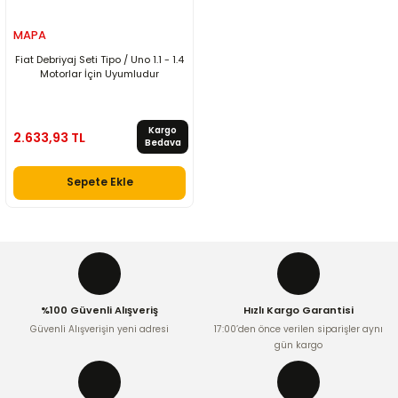
MAPA
Fiat Debriyaj Seti Tipo / Uno 1.1 - 1.4
Motorlar İçin Uyumludur
Kargo
2.633,93 TL
Bedava
Sepete Ekle
%100 Güvenli Alışveriş
Hızlı Kargo Garantisi
Güvenli Alışverişin yeni adresi
17:00’den önce verilen siparişler aynı
gün kargo