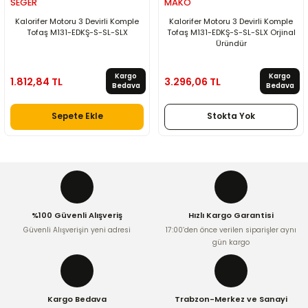
SEGER
MAKO
Kalorifer Motoru 3 Devirli Komple
Kalorifer Motoru 3 Devirli Komple
Tofaş M131-EDKŞ-S-SL-SLX
Tofaş M131-EDKŞ-S-SL-SLX Orjinal
Üründür
Kargo
Kargo
1.812,84 TL
3.296,06 TL
Bedava
Bedava
Sepete Ekle
Stokta Yok
%100 Güvenli Alışveriş
Hızlı Kargo Garantisi
Güvenli Alışverişin yeni adresi
17:00’den önce verilen siparişler aynı
gün kargo
Kargo Bedava
Trabzon-Merkez ve Sanayi