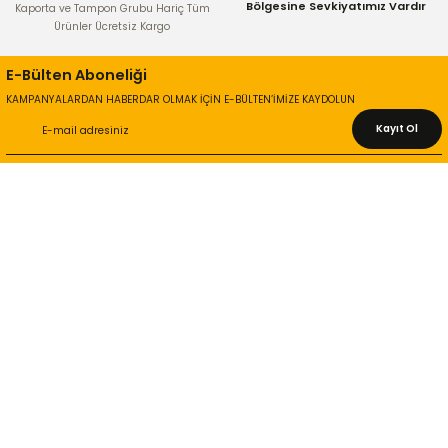
Bölgesine Sevkiyatımız Vardır
Kaporta ve Tampon Grubu Hariç Tüm
Ürünler Ücretsiz Kargo
E-Bülten Aboneliği
KAMPANYALARDAN HABERDAR OLMAK İÇİN E-BÜLTEN’İMİZE KAYDOLUN
Kayıt Ol
KURUMSAL
Hakkımızda
İletişim Bilgileri
Gizlilik ve Güvenlik
İade ve Değişim
İletişim Formu
ONLİNE ALIŞVERİŞ
Alışveriş Sepetim
Garanti ve İade Şartları
Hesap Numaralarımız