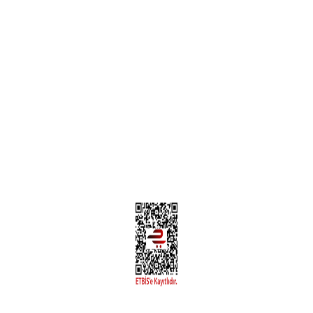
Teslimat Bilgileri
MÜŞTERİ HİZMETLERİ
Yeni Üyelik
Üyelik Bilgileri
Kargom Nerede Aras ?
Kargom Nerede Yurtiçi ?
Kargom Nerede Sendeo ?
Hesabım
İLETİŞİM