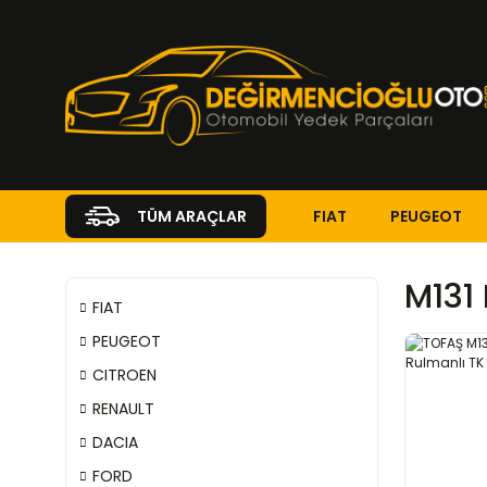
FIAT
PEUGEOT
TÜM ARAÇLAR
M131 
FIAT
PEUGEOT
CITROEN
RENAULT
DACIA
FORD