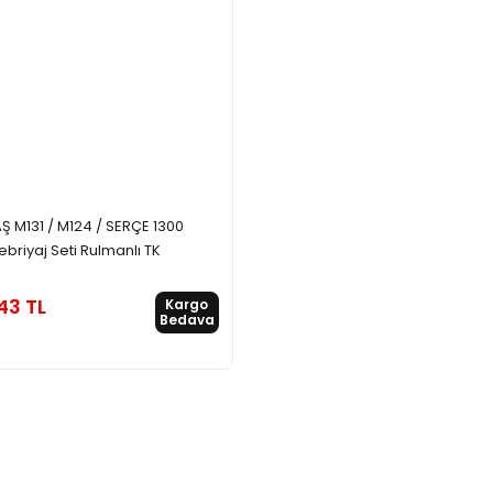
Ş M131 / M124 / SERÇE 1300
ebriyaj Seti Rulmanlı TK
43 TL
Kargo
Bedava