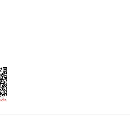
ileri
Garanti ve İade Şartları
Güvenlik
Hesap Numaralarımız
ğişim
Teslimat Bilgileri
ormu