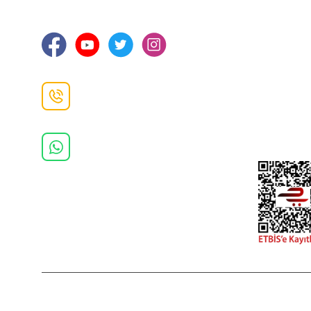
Ortahisar / TRABZON
İletişim Bilg
Gizlilik ve 
İade ve De
İletişim F
Danışma Hattı
0(462)
325 11 16
Whatsapp Danışma
0(532)
370 37 37