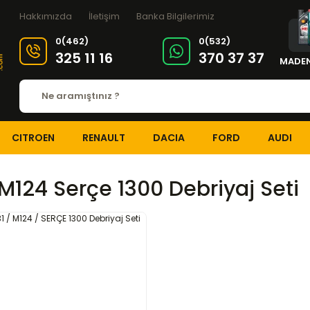
Hakkımızda
İletişim
Banka Bilgilerimiz
0(462)
0(532)
325 11 16
370 37 37
MADEN
CITROEN
RENAULT
DACIA
FORD
AUDI
M124 Serçe 1300 Debriyaj Seti