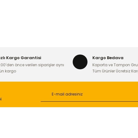
ızlı Kargo Garantisi
Kargo Bedava
:00’den önce verilen siparişler aynı
Kaporta ve Tampon Gru
ün kargo
Tüm Ürünler Ücretsiz Ka
N
L
ONLİNE ALIŞVERİŞ
a
Alışveriş Sepetim