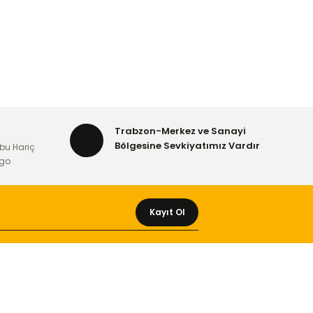
Trabzon-Merkez ve Sanayi
Bölgesine Sevkiyatımız Vardır
bu Hariç
rgo
Kayıt Ol
MÜŞTERİ HİZMETLERİ
Yeni Üyelik