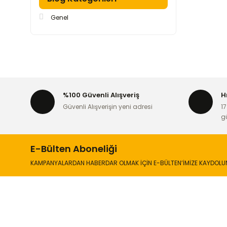
Genel
%100 Güvenli Alışveriş
H
Güvenli Alışverişin yeni adresi
17
g
E-Bülten Aboneliği
KAMPANYALARDAN HABERDAR OLMAK İÇİN E-BÜLTEN’İMİZE KAYDOLU
İLETİŞİM
KURUMSA
Hakkımızd
Sanayi Mah. Şamdan Sok. No: 12 Değirmendere