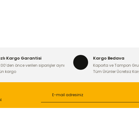
ızlı Kargo Garantisi
Kargo Bedava
:00’den önce verilen siparişler aynı
Kaporta ve Tampon Gru
ün kargo
Tüm Ürünler Ücretsiz Ka
N
L
ONLİNE ALIŞVERİŞ
a
Alışveriş Sepetim