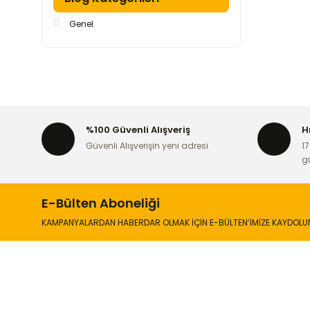
Genel
%100 Güvenli Alışveriş
H
Güvenli Alışverişin yeni adresi
17
g
E-Bülten Aboneliği
KAMPANYALARDAN HABERDAR OLMAK İÇİN E-BÜLTEN’İMİZE KAYDOLU
İLETİŞİM
KURUMSA
Hakkımızd
Sanayi Mah. Şamdan Sok. No: 12 Değirmendere