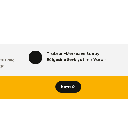
Trabzon-Merkez ve Sanayi
Bölgesine Sevkiyatımız Vardır
bu Hariç
rgo
Kayıt Ol
MÜŞTERİ HİZMETLERİ
Yeni Üyelik