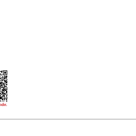
ileri
Garanti ve İade Şartları
Güvenlik
Hesap Numaralarımız
ğişim
Teslimat Bilgileri
ormu