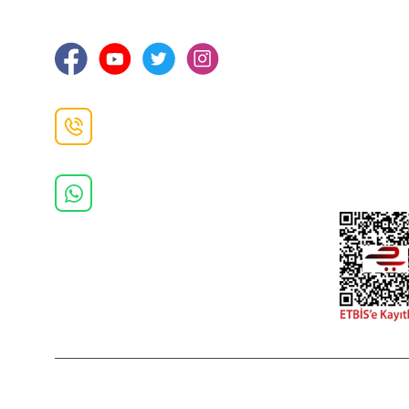
Ortahisar / TRABZON
İletişim Bilg
Gizlilik ve 
İade ve De
İletişim F
Danışma Hattı
0(462)
325 11 16
Whatsapp Danışma
0(532)
370 37 37