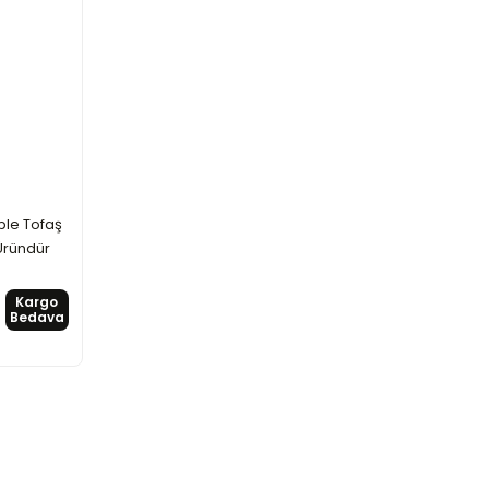
ple Tofaş
Üründür
Kargo
Bedava