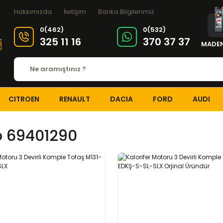
Hakkımızda
İletişim
Banka Bilgilerimiz
0(462)
0(532)
325 11 16
370 37 37
MADEN
CITROEN
RENAULT
DACIA
FORD
AUDI
 69401290