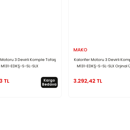
MAKO
r Motoru 3 Devirli Komple Tofaş
Kalorifer Motoru 3 Devirli Kom
M131-EDKŞ-S-SL-SLX
M131-EDKŞ-S-SL-SLX Orjinal 
3 TL
3.292,42 TL
Kargo
Bedava