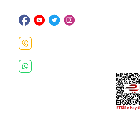
Ortahisar / TRABZON
İletişim Bilg
Gizlilik ve 
İade ve De
İletişim F
Danışma Hattı
0(462)
325 11 16
Whatsapp Danışma
0(532)
370 37 37