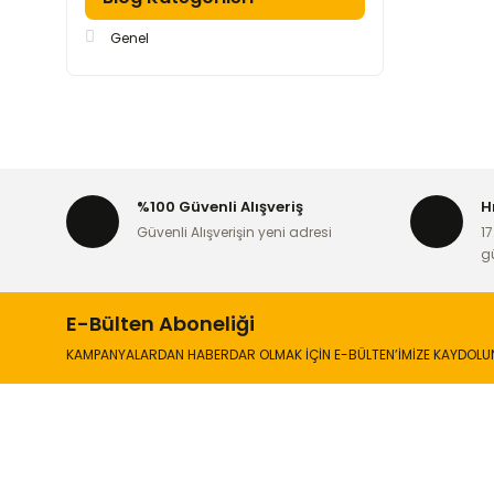
Genel
%100 Güvenli Alışveriş
H
Güvenli Alışverişin yeni adresi
17
g
E-Bülten Aboneliği
KAMPANYALARDAN HABERDAR OLMAK İÇİN E-BÜLTEN’İMİZE KAYDOLU
İLETİŞİM
KURUMSA
Hakkımızd
Sanayi Mah. Şamdan Sok. No: 12 Değirmendere