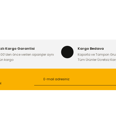
ızlı Kargo Garantisi
Kargo Bedava
:00’den önce verilen siparişler aynı
Kaporta ve Tampon Gru
ün kargo
Tüm Ürünler Ücretsiz Ka
N
L
ONLİNE ALIŞVERİŞ
a
Alışveriş Sepetim