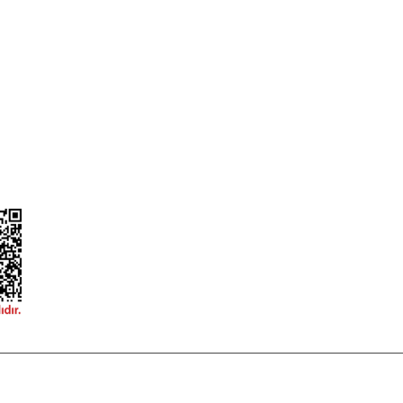
ileri
Garanti ve İade Şartları
Güvenlik
Hesap Numaralarımız
ğişim
Teslimat Bilgileri
ormu