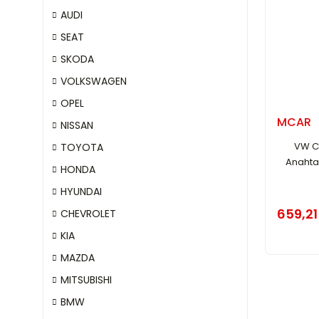
AUDI
SEAT
SKODA
VOLKSWAGEN
OPEL
MCAR
NISSAN
VW C
TOYOTA
Anahtar
HONDA
HYUNDAI
659,21
CHEVROLET
KIA
MAZDA
MITSUBISHI
BMW