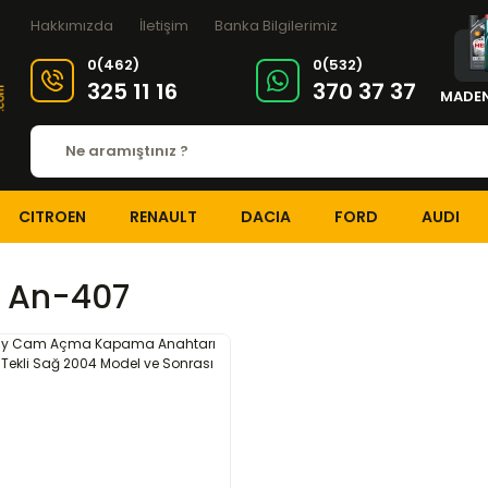
Hakkımızda
İletişim
Banka Bilgilerimiz
0(462)
0(532)
325 11 16
370 37 37
MADEN
CITROEN
RENAULT
DACIA
FORD
AUDI
 An-407