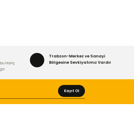
Trabzon-Merkez ve Sanayi
Bölgesine Sevkiyatımız Vardır
bu Hariç
rgo
Kayıt Ol
MÜŞTERİ HİZMETLERİ
Yeni Üyelik