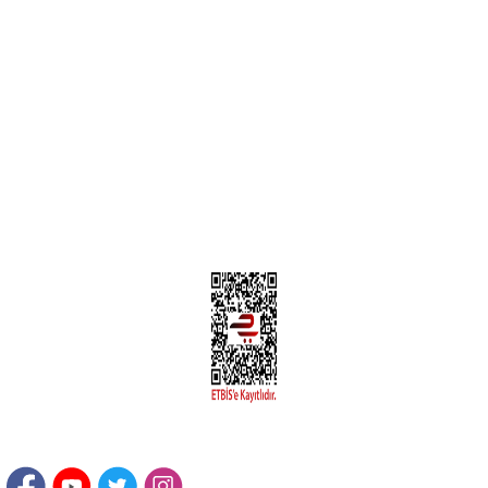
MÜŞTERİ HİZMETLERİ
Yeni Üyelik
Üyelik Bilgileri
Kargom Nerede Aras ?
Kargom Nerede Yurtiçi ?
Kargom Nerede Sendeo ?
Hesabım
İLETİŞİM
Sanayi Mah. Şamdan Sok. No: 12 Değirmendere Ortahisar / TRABZON