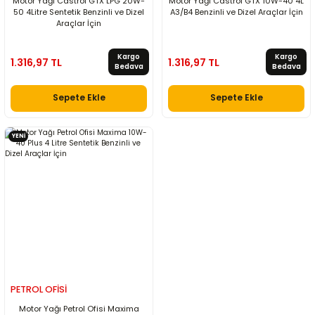
Motor Yağı Castrol GTX LPG 20W-
Motor Yağı Castrol GTX 10W-40 4L
50 4Litre Sentetik Benzinli ve Dizel
A3/B4 Benzinli ve Dizel Araçlar İçin
Araçlar İçin
Kargo
Kargo
1.316,97 TL
1.316,97 TL
Bedava
Bedava
Sepete Ekle
Sepete Ekle
YENİ
PETROL OFİSİ
Motor Yağı Petrol Ofisi Maxima