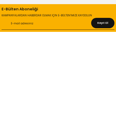
E-Bülten Aboneliği
KAMPANYALARDAN HABERDAR OLMAK İÇİN E-BÜLTEN’İMİZE KAYDOLUN
Kayıt Ol
KURUMSAL
Hakkımızda
İletişim Bilgileri
Gizlilik ve Güvenlik
İade ve Değişim
İletişim Formu
ONLİNE ALIŞVERİŞ
Alışveriş Sepetim
Garanti ve İade Şartları
Hesap Numaralarımız
Teslimat Bilgileri