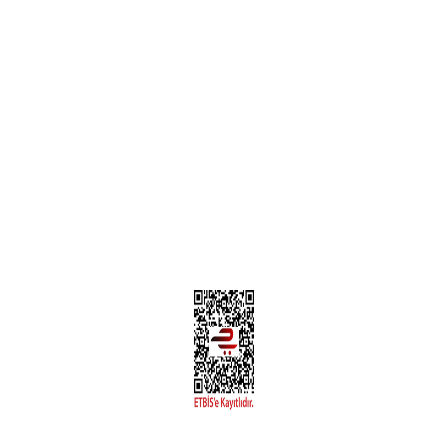
Teslimat Bilgileri
MÜŞTERİ HİZMETLERİ
Yeni Üyelik
Üyelik Bilgileri
Kargom Nerede Aras ?
Kargom Nerede Yurtiçi ?
Kargom Nerede Sendeo ?
Hesabım
İLETİŞİM