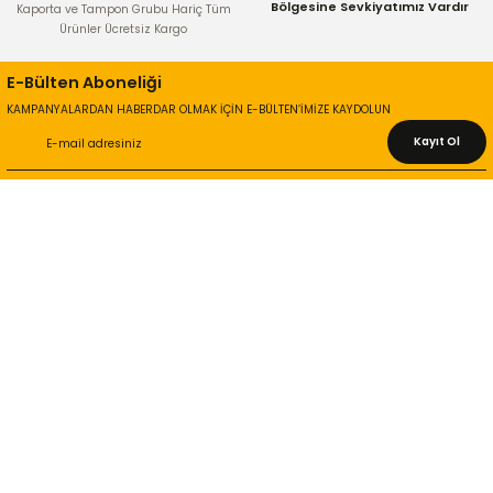
Bölgesine Sevkiyatımız Vardır
Kaporta ve Tampon Grubu Hariç Tüm
Ürünler Ücretsiz Kargo
E-Bülten Aboneliği
KAMPANYALARDAN HABERDAR OLMAK İÇİN E-BÜLTEN’İMİZE KAYDOLUN
Kayıt Ol
KURUMSAL
Hakkımızda
İletişim Bilgileri
Gizlilik ve Güvenlik
İade ve Değişim
İletişim Formu
ONLİNE ALIŞVERİŞ
Alışveriş Sepetim
Garanti ve İade Şartları
Hesap Numaralarımız