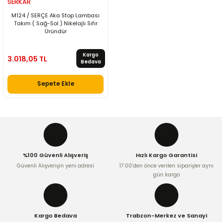
SERKAR
M124 / SERÇE Aka Stop Lambası
Takım ( Sağ-Sol ) Nikelajlı Sıfır
Üründür
Kargo
3.018,05 TL
Bedava
Sepete Ekle
%100 Güvenli Alışveriş
Hızlı Kargo Garantisi
Güvenli Alışverişin yeni adresi
17:00’den önce verilen siparişler aynı
gün kargo
Kargo Bedava
Trabzon-Merkez ve Sanayi