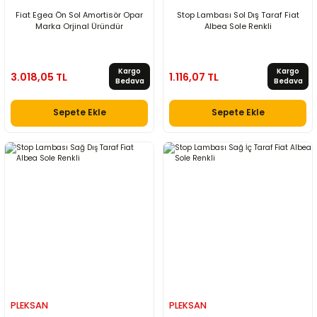
Fiat Egea Ön Sol Amortisör Opar
Stop Lambası Sol Dış Taraf Fiat
Marka Orjinal Üründür
Albea Sole Renkli
Kargo
Kargo
3.018,05 TL
1.116,07 TL
Bedava
Bedava
Sepete Ekle
Sepete Ekle
PLEKSAN
PLEKSAN