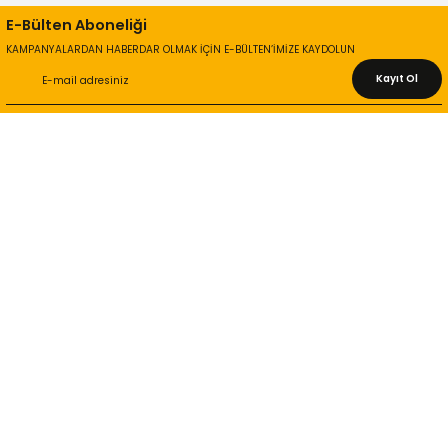
E-Bülten Aboneliği
KAMPANYALARDAN HABERDAR OLMAK İÇİN E-BÜLTEN’İMİZE KAYDOLUN
Kayıt Ol
KURUMSAL
Hakkımızda
İletişim Bilgileri
Gizlilik ve Güvenlik
İade ve Değişim
İletişim Formu
ONLİNE ALIŞVERİŞ
Alışveriş Sepetim
Garanti ve İade Şartları
Hesap Numaralarımız
Teslimat Bilgileri