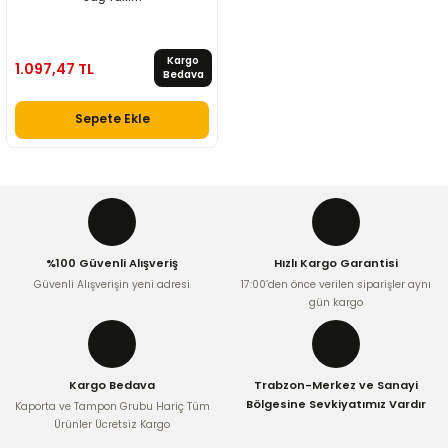
Kargo
1.097,47 TL
Bedava
Sepete Ekle
%100 Güvenli Alışveriş
Hızlı Kargo Garantisi
Güvenli Alışverişin yeni adresi
17:00’den önce verilen siparişler aynı
gün kargo
Kargo Bedava
Trabzon-Merkez ve Sanayi
Bölgesine Sevkiyatımız Vardır
Kaporta ve Tampon Grubu Hariç Tüm
Ürünler Ücretsiz Kargo