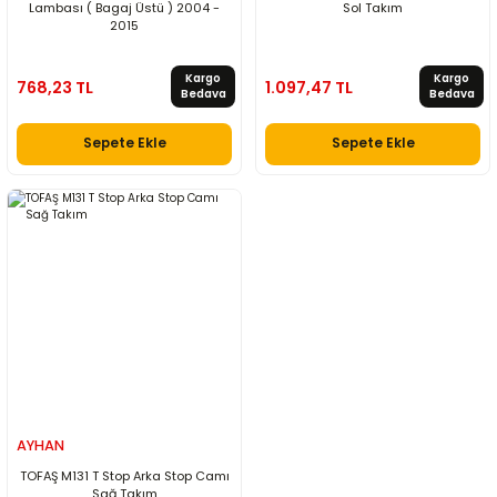
Lambası ( Bagaj Üstü ) 2004 -
Sol Takım
2015
Kargo
Kargo
768,23 TL
1.097,47 TL
Bedava
Bedava
Sepete Ekle
Sepete Ekle
AYHAN
TOFAŞ M131 T Stop Arka Stop Camı
Sağ Takım