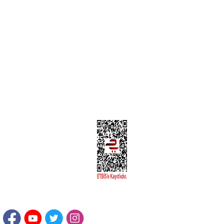
MÜŞTERİ HİZMETLERİ
Yeni Üyelik
Üyelik Bilgileri
Kargom Nerede Aras ?
Kargom Nerede Yurtiçi ?
Kargom Nerede Sendeo ?
Hesabım
İLETİŞİM
Sanayi Mah. Şamdan Sok. No: 12 Değirmendere Ortahisar / TRABZON