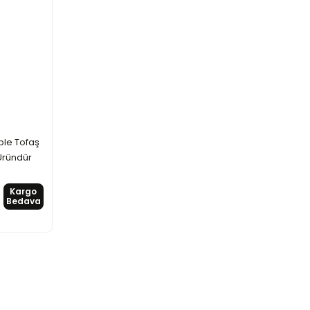
ple Tofaş
Üründür
Kargo
Bedava