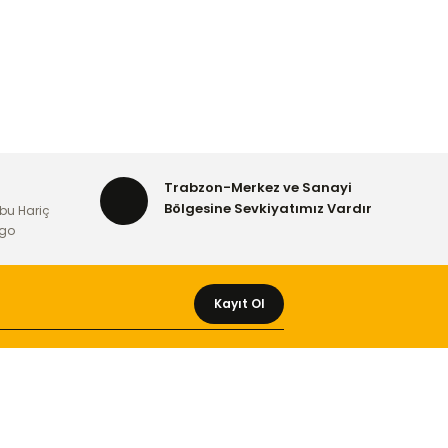
Trabzon-Merkez ve Sanayi
Bölgesine Sevkiyatımız Vardır
bu Hariç
rgo
Kayıt Ol
MÜŞTERİ HİZMETLERİ
Yeni Üyelik