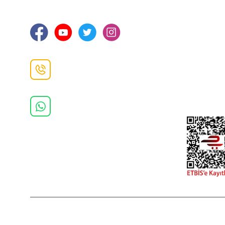
Ortahisar / TRABZON
İletişim Bilg
Gizlilik ve 
İade ve De
İletişim F
Danışma Hattı
0(462)
325 11 16
Whatsapp Danışma
0(532)
370 37 37