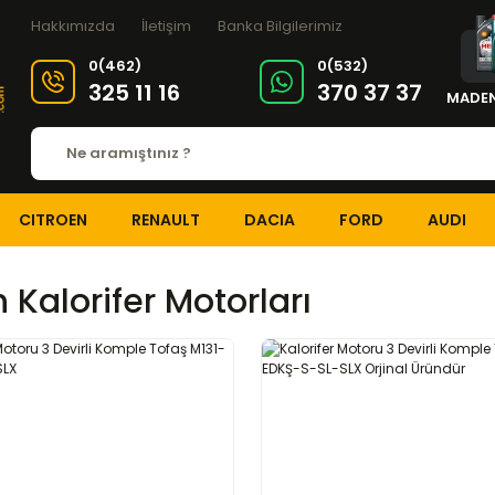
Hakkımızda
İletişim
Banka Bilgilerimiz
0(462)
0(532)
325 11 16
370 37 37
MADEN
CITROEN
RENAULT
DACIA
FORD
AUDI
 Kalorifer Motorları