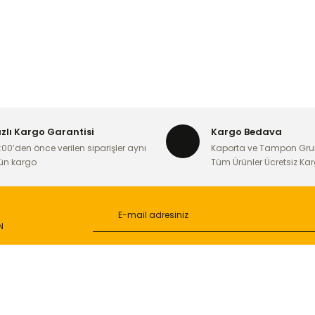
ızlı Kargo Garantisi
Kargo Bedava
:00’den önce verilen siparişler aynı
Kaporta ve Tampon Gru
ün kargo
Tüm Ürünler Ücretsiz Ka
N
L
ONLİNE ALIŞVERİŞ
a
Alışveriş Sepetim