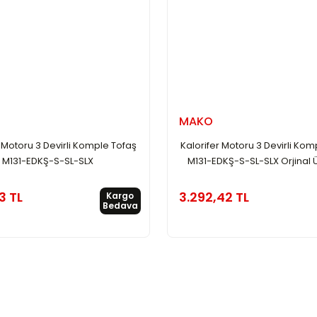
MAKO
r Motoru 3 Devirli Komple Tofaş
Kalorifer Motoru 3 Devirli Kom
M131-EDKŞ-S-SL-SLX
M131-EDKŞ-S-SL-SLX Orjinal 
3 TL
3.292,42 TL
Kargo
Bedava