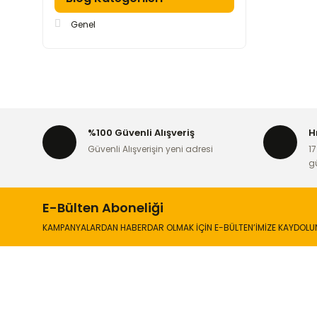
Genel
%100 Güvenli Alışveriş
H
Güvenli Alışverişin yeni adresi
17
g
E-Bülten Aboneliği
KAMPANYALARDAN HABERDAR OLMAK İÇİN E-BÜLTEN’İMİZE KAYDOLU
İLETİŞİM
KURUMSA
Hakkımızd
Sanayi Mah. Şamdan Sok. No: 12 Değirmendere