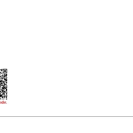
ileri
Garanti ve İade Şartları
Güvenlik
Hesap Numaralarımız
ğişim
Teslimat Bilgileri
ormu