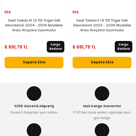
INA
INA
Seat Toledo III 1.9 TDI Triger Seti
Seat Toledo II 1.9 TDI Triger Seti
Devirdaimli 2004 - 2009 Modeller
Devirdaimli 2003 - 2006 Modeller
Arası Araçlara Uyumludur
Arası Araçlara Uyumludur
Kargo
Kargo
6.691,79 TL
6.691,79 TL
Bedava
Bedava
Sepete Ekle
Sepete Ekle
%100 Güvenli Alışveriş
Hızlı Kargo Garantisi
Güvenli Alışverişin yeni adresi
17:00’den önce verilen siparişler aynı
gün kargo