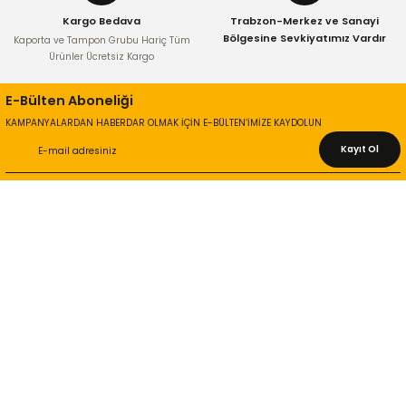
Kargo Bedava
Trabzon-Merkez ve Sanayi
Bölgesine Sevkiyatımız Vardır
Kaporta ve Tampon Grubu Hariç Tüm
Ürünler Ücretsiz Kargo
E-Bülten Aboneliği
KAMPANYALARDAN HABERDAR OLMAK İÇİN E-BÜLTEN’İMİZE KAYDOLUN
Kayıt Ol
KURUMSAL
Hakkımızda
İletişim Bilgileri
Gizlilik ve Güvenlik
İade ve Değişim
İletişim Formu
ONLİNE ALIŞVERİŞ
Alışveriş Sepetim