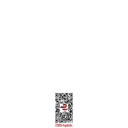
Garanti ve İade Şartları
Hesap Numaralarımız
Teslimat Bilgileri
MÜŞTERİ HİZMETLERİ
Yeni Üyelik
Üyelik Bilgileri
Kargom Nerede Aras ?
Kargom Nerede Yurtiçi ?
Kargom Nerede Sendeo ?
Hesabım