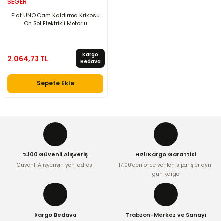
SEGER
Fiat UNO Cam Kaldırma Krikosu
Ön Sol Elektrikli Motorlu
Kargo
2.064,73 TL
Bedava
Sepete Ekle
%100 Güvenli Alışveriş
Hızlı Kargo Garantisi
Güvenli Alışverişin yeni adresi
17:00’den önce verilen siparişler aynı
gün kargo
Kargo Bedava
Trabzon-Merkez ve Sanayi