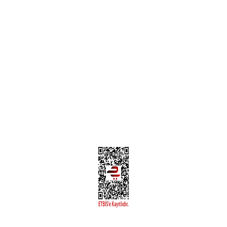
Teslimat Bilgileri
MÜŞTERİ HİZMETLERİ
Yeni Üyelik
Üyelik Bilgileri
Kargom Nerede Aras ?
Kargom Nerede Yurtiçi ?
Kargom Nerede Sendeo ?
Hesabım
İLETİŞİM