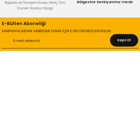
Bölgesine Sevkiyatımız Vardır
Kaporta ve Tampon Grubu Hariç Tüm
Ürünler Ücretsiz Kargo
E-Bülten Aboneliği
KAMPANYALARDAN HABERDAR OLMAK İÇİN E-BÜLTEN’İMİZE KAYDOLUN
Kayıt Ol
KURUMSAL
Hakkımızda
İletişim Bilgileri
Gizlilik ve Güvenlik
İade ve Değişim
İletişim Formu
ONLİNE ALIŞVERİŞ
Alışveriş Sepetim
Garanti ve İade Şartları
Hesap Numaralarımız