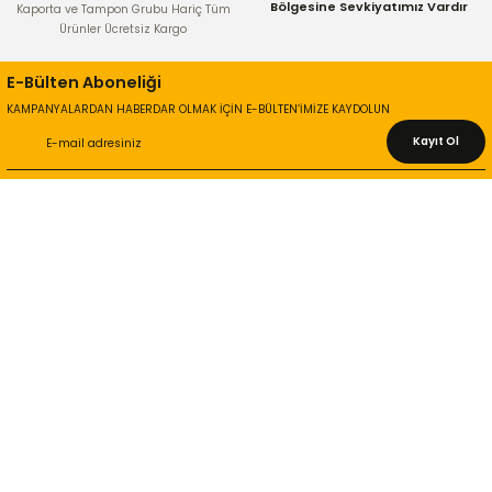
Bölgesine Sevkiyatımız Vardır
Kaporta ve Tampon Grubu Hariç Tüm
Ürünler Ücretsiz Kargo
E-Bülten Aboneliği
KAMPANYALARDAN HABERDAR OLMAK İÇİN E-BÜLTEN’İMİZE KAYDOLUN
Kayıt Ol
KURUMSAL
Hakkımızda
İletişim Bilgileri
Gizlilik ve Güvenlik
İade ve Değişim
İletişim Formu
ONLİNE ALIŞVERİŞ
Alışveriş Sepetim
Garanti ve İade Şartları
Hesap Numaralarımız