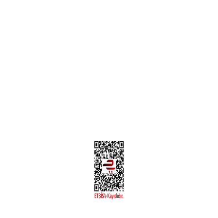
Teslimat Bilgileri
MÜŞTERİ HİZMETLERİ
Yeni Üyelik
Üyelik Bilgileri
Kargom Nerede Aras ?
Kargom Nerede Yurtiçi ?
Kargom Nerede Sendeo ?
Hesabım
İLETİŞİM