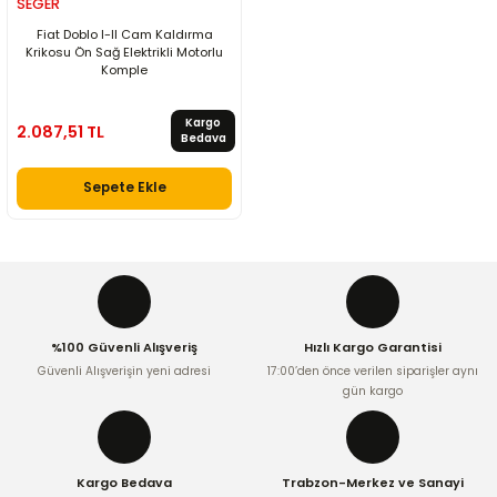
SEGER
Fiat Doblo I-II Cam Kaldırma
Krikosu Ön Sağ Elektrikli Motorlu
Komple
Kargo
2.087,51 TL
Bedava
Sepete Ekle
%100 Güvenli Alışveriş
Hızlı Kargo Garantisi
Güvenli Alışverişin yeni adresi
17:00’den önce verilen siparişler aynı
gün kargo
Kargo Bedava
Trabzon-Merkez ve Sanayi