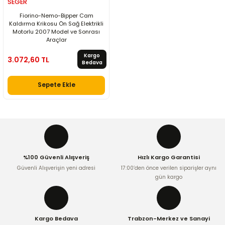
SEGER
Fiorino-Nemo-Bipper Cam
Kaldırma Krikosu Ön Sağ Elektrikli
Motorlu 2007 Model ve Sonrası
Araçlar
Kargo
3.072,60 TL
Bedava
Sepete Ekle
%100 Güvenli Alışveriş
Hızlı Kargo Garantisi
Güvenli Alışverişin yeni adresi
17:00’den önce verilen siparişler aynı
gün kargo
Kargo Bedava
Trabzon-Merkez ve Sanayi