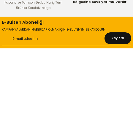
Bölgesine Sevkiyatımız Vardır
Kaporta ve Tampon Grubu Hariç Tüm
Ürünler Ücretsiz Kargo
E-Bülten Aboneliği
KAMPANYALARDAN HABERDAR OLMAK İÇİN E-BÜLTEN’İMİZE KAYDOLUN
Kayıt Ol
KURUMSAL
Hakkımızda
İletişim Bilgileri
Gizlilik ve Güvenlik
İade ve Değişim
İletişim Formu
ONLİNE ALIŞVERİŞ
Alışveriş Sepetim
Garanti ve İade Şartları
Hesap Numaralarımız