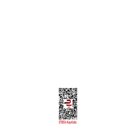
Teslimat Bilgileri
MÜŞTERİ HİZMETLERİ
Yeni Üyelik
Üyelik Bilgileri
Kargom Nerede Aras ?
Kargom Nerede Yurtiçi ?
Kargom Nerede Sendeo ?
Hesabım
İLETİŞİM