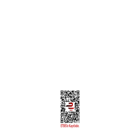
Teslimat Bilgileri
MÜŞTERİ HİZMETLERİ
Yeni Üyelik
Üyelik Bilgileri
Kargom Nerede Aras ?
Kargom Nerede Yurtiçi ?
Kargom Nerede Sendeo ?
Hesabım
İLETİŞİM