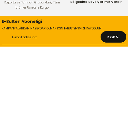
Bölgesine Sevkiyatımız Vardır
Kaporta ve Tampon Grubu Hariç Tüm
Ürünler Ücretsiz Kargo
E-Bülten Aboneliği
KAMPANYALARDAN HABERDAR OLMAK İÇİN E-BÜLTEN’İMİZE KAYDOLUN
Kayıt Ol
KURUMSAL
Hakkımızda
İletişim Bilgileri
Gizlilik ve Güvenlik
İade ve Değişim
İletişim Formu
ONLİNE ALIŞVERİŞ
Alışveriş Sepetim
Garanti ve İade Şartları
Hesap Numaralarımız