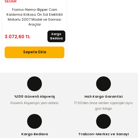
SEGER
Fiorino-Nemo-Bipper Cam
Kaldırma Krikosu Ön Sol Elektrikli
Motorlu 2007 Model ve Sonrası
Araçlar
Kargo
3.072,60 TL
Bedava
Sepete Ekle
%100 Güvenli Alışveriş
Hızlı Kargo Garantisi
Güvenli Alışverişin yeni adresi
17:00’den önce verilen siparişler aynı
gün kargo
Kargo Bedava
Trabzon-Merkez ve Sanayi